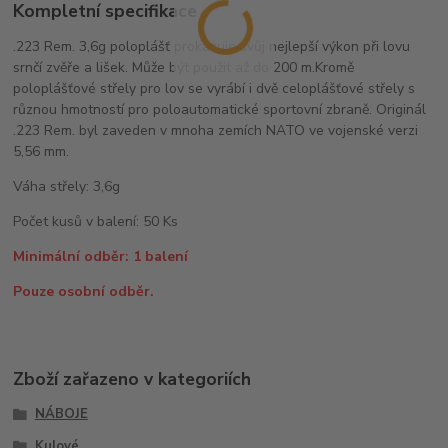
Kompletní specifikace
.223 Rem. 3,6g poloplášť prokazuje svůj nejlepší výkon při lovu
srnčí zvěře a lišek. Může být použit až do 200 m.Kromě
poloplášťové střely pro lov se vyrábí i dvě celoplášťové střely s
různou hmotností pro poloautomatické sportovní zbraně. Originál
.223 Rem. byl zaveden v mnoha zemích NATO ve vojenské verzi
5,56 mm.
Váha střely: 3,6g
Počet kusů v balení: 50 Ks
Minimální odběr: 1 balení
Pouze osobní odběr.
Zboží zařazeno v kategoriích
NÁBOJE
Kulové