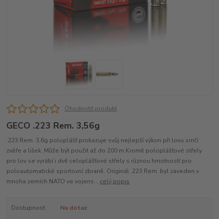
Ohodnotit produkt
GECO .223 Rem. 3,56g
.223 Rem. 3,6g poloplášť prokazuje svůj nejlepší výkon při lovu srnčí
zvěře a lišek. Může být použit až do 200 m.Kromě poloplášťové střely
pro lov se vyrábí i dvě celoplášťové střely s různou hmotností pro
poloautomatické sportovní zbraně. Originál .223 Rem. byl zaveden v
mnoha zemích NATO ve vojens...
celý popis
Dostupnost
Na dotaz