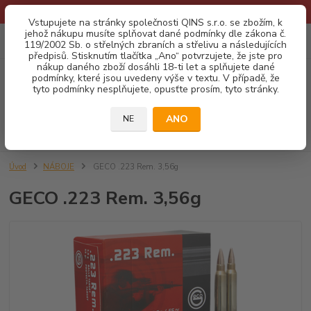
* Provozní doba o prázdninách - Dovolená 2026 info zde: .:klik:.*
Vstupujete na stránky společnosti QINS s.r.o. se zbožím, k
jehož nákupu musíte splňovat dané podmínky dle zákona č.
0
ks
CZK
119/2002 Sb. o střelných zbraních a střelivu a následujících
za
0,00 Kč
předpisů. Stisknutím tlačítka „Ano“ potvrzujete, že jste pro
nákup daného zboží dosáhli 18-ti let a splňujete dané
podmínky, které jsou uvedeny výše v textu. V případě, že
Menu
tyto podmínky nesplňujete, opusťte prosím, tyto stránky.
ANO
NE
Hledat
Úvod
NÁBOJE
GECO .223 Rem. 3,56g
GECO .223 Rem. 3,56g