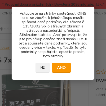
* Provozní doba o prázdninách - Dovolená 2026 info zde: .:klik:.*
Vstupujete na stránky společnosti QINS
KONTAKTY
RECENZE - INFO
SPORTOVNÍ AKCE
AKCE - 
s.r.o. se zbožím, k jehož nákupu musíte
splňovat dané podmínky dle zákona č.
119/2002 Sb. o střelných zbraních a
Hledat
střelivu a následujících předpisů.
Stisknutím tlačítka „Ano“ potvrzujete, že
jste pro nákup daného zboží dosáhli 18-ti
let a splňujete dané podmínky, které jsou
uvedeny výše v textu. V případě, že tyto
NÁBOJE
RWS 7x65R EVO 10,3g
podmínky nesplňujete, opusťte prosím,
tyto stránky.
 7x65R EVO 10,3g
ANO
NE
RWS
Váha st
balení