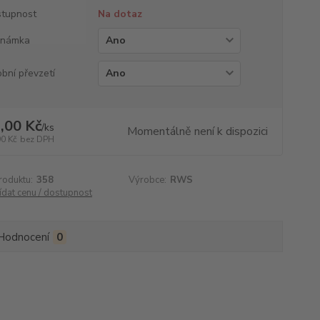
tupnost
Na dotaz
známka
bní převzetí
,00 Kč
/
ks
Momentálně není k dispozici
90 Kč
bez DPH
roduktu:
358
Výrobce:
RWS
ídat cenu / dostupnost
Hodnocení
0