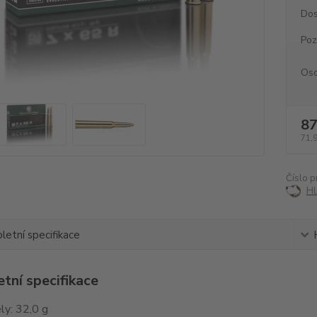
Dos
Po
Oso
87
71,
Číslo p
Hl
etní specifikace
tní specifikace
ly: 32,0 g