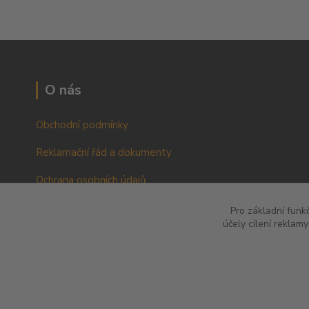
O nás
Obchodní podmínky
Reklamační řád a dokumenty
Ochrana osobních údajů
VOP pro podnikatele a právnické osoby
Pro základní funk
účely cílení reklam
RŘ pro podnikatele a právnické osoby