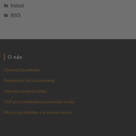
Kulové
RWS
O nás
Obchodní podmínky
Reklamační řád a dokumenty
Ochrana osobních údajů
VOP pro podnikatele a právnické osoby
RŘ pro podnikatele a právnické osoby