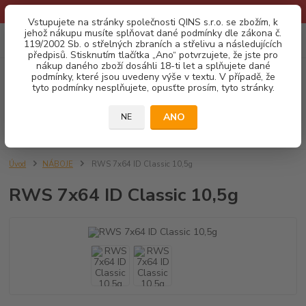
* Provozní doba o prázdninách - Dovolená 2026 info zde: .:klik:.*
Vstupujete na stránky společnosti QINS s.r.o. se zbožím, k
jehož nákupu musíte splňovat dané podmínky dle zákona č.
0
ks
CZK
119/2002 Sb. o střelných zbraních a střelivu a následujících
za
0,00 Kč
předpisů. Stisknutím tlačítka „Ano“ potvrzujete, že jste pro
nákup daného zboží dosáhli 18-ti let a splňujete dané
podmínky, které jsou uvedeny výše v textu. V případě, že
Menu
tyto podmínky nesplňujete, opusťte prosím, tyto stránky.
ANO
NE
Hledat
Úvod
NÁBOJE
RWS 7x64 ID Classic 10,5g
RWS 7x64 ID Classic 10,5g