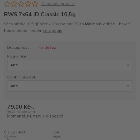
Ohodnotit produkt
RWS 7x64 ID Classic 10,5g
Váha střely: 10,5 gPočet kusů v balení: 20 Ks Minimální odběr: 1 balení
Pouze osobní odběr.
celý popis
Dostupnost
Na dotaz
Poznámka
Osobní převzetí
79,00 Kč
/
ks
65,29 Kč
bez DPH
Momentálně není k dispozici
Číslo produktu:
356
Výrobce:
RWS