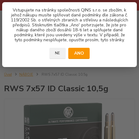
* Provozní doba o prázdninách - Dovolená 2026 info zde: .:klik:.*
Vstupujete na stránky společnosti QINS s.r.o. se zbožím, k
jehož nákupu musíte splňovat dané podmínky dle zákona č.
0
ks
CZK
119/2002 Sb. o střelných zbraních a střelivu a následujících
za
0,00 Kč
předpisů. Stisknutím tlačítka „Ano“ potvrzujete, že jste pro
nákup daného zboží dosáhli 18-ti let a splňujete dané
podmínky, které jsou uvedeny výše v textu. V případě, že
Menu
tyto podmínky nesplňujete, opusťte prosím, tyto stránky.
ANO
NE
Hledat
Úvod
NÁBOJE
RWS 7x57 ID Classic 10,5g
RWS 7x57 ID Classic 10,5g