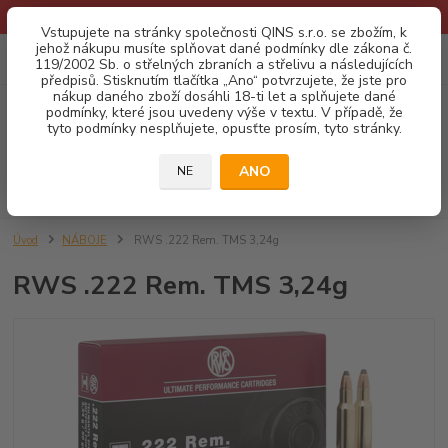
* Provozní doba o prázdninách - Dovolená 2026 info zde: .:klik:.*
Vstupujete na stránky společnosti QINS s.r.o. se zbožím, k
jehož nákupu musíte splňovat dané podmínky dle zákona č.
0
ks
CZK
119/2002 Sb. o střelných zbraních a střelivu a následujících
za
0,00 Kč
předpisů. Stisknutím tlačítka „Ano“ potvrzujete, že jste pro
nákup daného zboží dosáhli 18-ti let a splňujete dané
podmínky, které jsou uvedeny výše v textu. V případě, že
Menu
tyto podmínky nesplňujete, opusťte prosím, tyto stránky.
ANO
NE
Hledat
Úvod
NÁBOJE
RWS .222 Rem. TMS 3,24g
RWS .222 Rem. TMS 3,24g