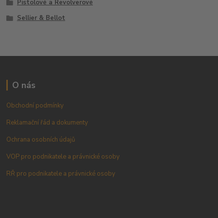
Pistolové a Revolverové
Sellier & Bellot
O nás
Obchodní podmínky
Reklamační řád a dokumenty
Ochrana osobních údajů
VOP pro podnikatele a právnické osoby
RŘ pro podnikatele a právnické osoby