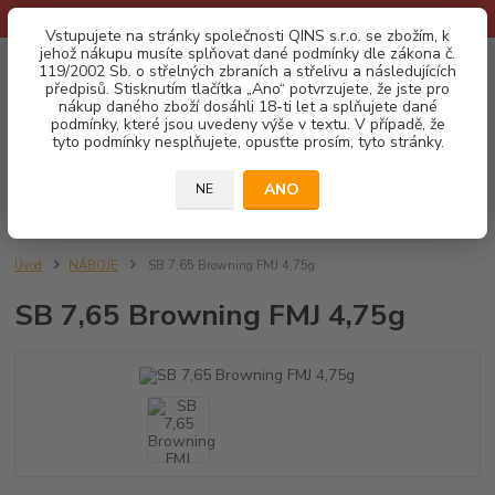
* Provozní doba o prázdninách - Dovolená 2026 info zde: .:klik:.*
Vstupujete na stránky společnosti QINS s.r.o. se zbožím, k
jehož nákupu musíte splňovat dané podmínky dle zákona č.
0
ks
CZK
119/2002 Sb. o střelných zbraních a střelivu a následujících
za
0,00 Kč
předpisů. Stisknutím tlačítka „Ano“ potvrzujete, že jste pro
nákup daného zboží dosáhli 18-ti let a splňujete dané
podmínky, které jsou uvedeny výše v textu. V případě, že
Menu
tyto podmínky nesplňujete, opusťte prosím, tyto stránky.
ANO
NE
Hledat
Úvod
NÁBOJE
SB 7,65 Browning FMJ 4,75g
SB 7,65 Browning FMJ 4,75g