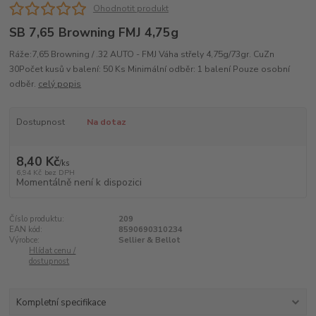
Ohodnotit produkt
SB 7,65 Browning FMJ 4,75g
Ráže:7,65 Browning / .32 AUTO - FMJ Váha střely 4,75g/73gr. CuZn
30Počet kusů v balení: 50 Ks Minimální odběr: 1 balení Pouze osobní
odběr.
celý popis
Dostupnost
Na dotaz
8,40 Kč
/
ks
6,94 Kč
bez DPH
Momentálně není k dispozici
Číslo produktu:
209
EAN kód:
8590690310234
Výrobce:
Sellier & Bellot
Hlídat cenu /
dostupnost
Kompletní specifikace