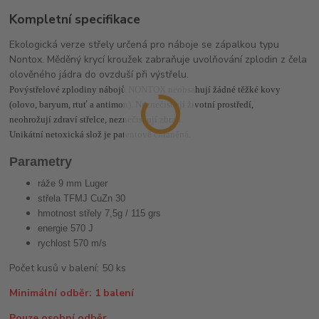
Kompletní specifikace
Ekologická verze střely určená pro náboje se zápalkou typu
Nontox. Měděný krycí kroužek zabraňuje uvolňování zplodin z čela
olověného jádra do ovzduší při výstřelu.
Povýstřelové zplodiny nábojů NONTOX neobsahují žádné těžké kovy
(olovo, baryum, rtuť a antimon). Neznečisťují životní prostředí,
neohrožují zdraví střelce, neznečisťují zbraň.
Unikátní netoxická slož je patentově chráněná.
Parametry
ráže 9 mm Luger
střela TFMJ CuZn 30
hmotnost střely 7,5g / 115 grs
energie 570 J
rychlost 570 m/s
Počet kusů v balení: 50 ks
Minimální odběr: 1 balení
Pouze osobní odběr.