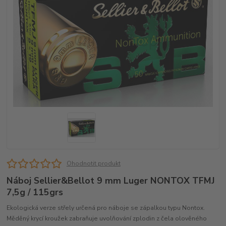
Ohodnotit produkt
Náboj Sellier&Bellot 9 mm Luger NONTOX TFMJ
7,5g / 115grs
Ekologická verze střely určená pro náboje se zápalkou typu Nontox.
Měděný krycí kroužek zabraňuje uvolňování zplodin z čela olověného