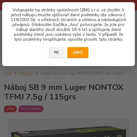
* Provozní doba o prázdninách - Dovolená 2026 info zde: .:klik:.*
Vstupujete na stránky společnosti QINS s.r.o. se zbožím, k
jehož nákupu musíte splňovat dané podmínky dle zákona č.
0
ks
CZK
119/2002 Sb. o střelných zbraních a střelivu a následujících
za
0,00 Kč
předpisů. Stisknutím tlačítka „Ano“ potvrzujete, že jste pro
nákup daného zboží dosáhli 18-ti let a splňujete dané
podmínky, které jsou uvedeny výše v textu. V případě, že
Menu
tyto podmínky nesplňujete, opusťte prosím, tyto stránky.
ANO
NE
Hledat
Úvod
NÁBOJE
Náboj SB 9 mm Luger NONTOX TFMJ 7,5g / 115grs
Náboj SB 9 mm Luger NONTOX
TFMJ 7,5g / 115grs
Akce
TOP produkt