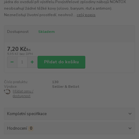
jádra do ovzduší při výstřelu.Povýstřelové zplodiny nábojů NONTOX
neobsahují žádné těžké kovy (olovo, baryum, rtuť a antimon).
Neznečisťují životní prostředí, neohrož...
celý popis
Dostupnost
Skladem
7,20 Kč
/
ks
5,95 Kč
bez DPH
Přidat do košíku
Číslo produktu:
130
Výrobce:
Sellier & Bellot
Hlídat cenu /
dostupnost
Kompletní specifikace
Hodnocení
0