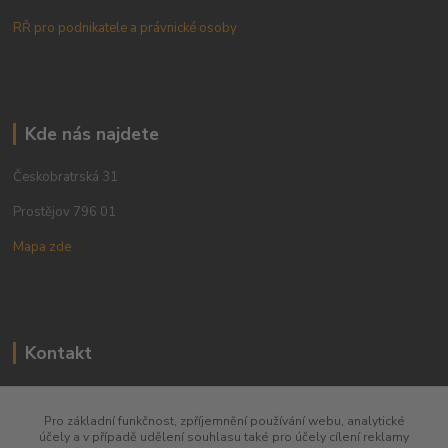
RŘ pro podnikatele a právnické osoby
Kde nás najdete
Českobratrská 31
Prostějov 796 01
Mapa zde
Kontakt
+420 773 780 630
Pro základní funkčnost, zpříjemnění používání webu, analytické
účely a v případě udělení souhlasu také pro účely cílení reklamy
obchod@qins.cz