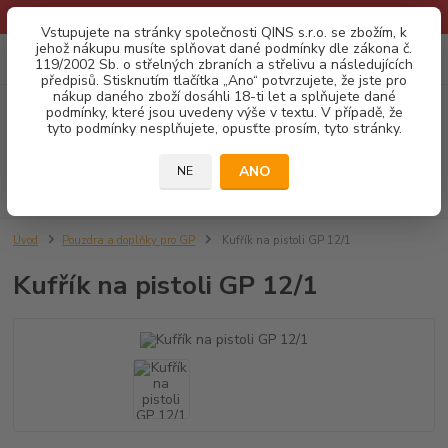
* Provozní doba o prázdninách - Dovolená 2026 info zde: .:klik:.*
Vstupujete na stránky společnosti QINS s.r.o. se zbožím, k
jehož nákupu musíte splňovat dané podmínky dle zákona č.
0
ks
CZK
119/2002 Sb. o střelných zbraních a střelivu a následujících
za
0,00 Kč
předpisů. Stisknutím tlačítka „Ano“ potvrzujete, že jste pro
nákup daného zboží dosáhli 18-ti let a splňujete dané
podmínky, které jsou uvedeny výše v textu. V případě, že
Menu
tyto podmínky nesplňujete, opusťte prosím, tyto stránky.
ANO
NE
Hledat
Úvod
Pouzdra a doplňky pro GP
Kufřík na pistoli GP 12/1
Kufřík na pistoli GP 12/1