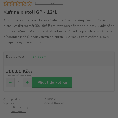
Ohodnotit produkt
Kufr na pistoli GP - 12/1
Kufřík pro pistole Grand Power, ale i CZ75 a jiné. Přepravní kufřík na
pistoli.Vnitřní rozměr 30x19x6,5 cm. Vyroben z černého plastu, uvnitř pěna
pro bezpečné uložení zbraně. Vhodné například na pistoli jako náhrada
původních kufříků dodávaných se zbraní. Kufr se uzavírá dvěma klipy v
rukojeti je vy...
celý popis
Dostupnost
Skladem
350,00 Kč
/
ks
289,26 Kč
bez DPH
Přidat do košíku
Číslo produktu:
A1932-1
Výrobce:
Grand Power
Hlídat cenu /
dostupnost