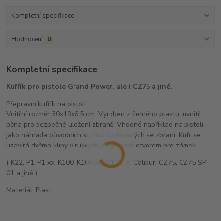
Kompletní specifikace
Hodnocení
0
Kompletní specifikace
Kufřík pro pistole Grand Power, ale i CZ75 a jiné.
Přepravní kufřík na pistoli.
Vnitřní rozměr 30x19x6,5 cm. Vyroben z černého plastu, uvnitř
pěna pro bezpečné uložení zbraně. Vhodné například na pistoli
jako náhrada původních kufříků dodávaných se zbraní. Kufr se
uzavírá dvěma klipy v rukojeti je vybaven otvorem pro zámek.
( K22, P1, P1 xx, K100, K100 xx, Q100, X-Calibur, CZ75, CZ75 SP-
01 a jiné )
Materiál: Plast