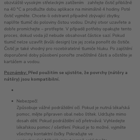
obzvláště vysokým střeleckým zatížením zahřejte čistič přibližně
na 40 °C a prodlužte dobu aplikace na minimálně 4 hodiny. Poté
čistič vyjměte. Chcete-li odstranit případně zbývající zbytky,
naplňte tlumič do poloviny čistou vodou. Druhý otvor uzavřete a
dobře promíchejte – protřepte. V případě potřeby opakujte tento
proces, dokud voda již nebude obsahovat částice sazí. Pokud
tlumič nelze uzavřít (kvůli design) lze jej zcela ponořit do čističe.
Čistič je také vhodný pro rozebíratelné tlumiče hluku. Po zajištění
doporučené doby působení ponořte znečištěné části a očistěte je
kartáčem a vodou.
Poznámky:
Před použitím se ujistěte, že povrchy (nátěry a
nátěry) jsou kompatibilní.
Nebezpečí:
Způsobuje vážné podráždění očí. Pokud je nutná lékařská
pomoc, mějte připraven obal nebo štítek. Udržujte mimo
dosah dětí. Pokud podráždění očí přetrvává: Vyhledejte
lékařskou pomoc / ošetření. Pokud je to možné, vyjměte
všechny kontaktní čočky. Pokračujte ve