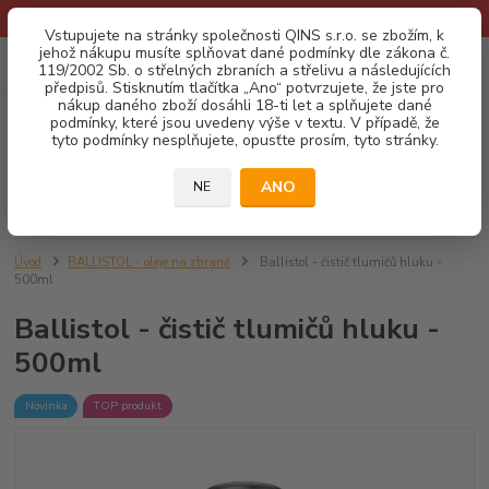
* Provozní doba o prázdninách - Dovolená 2026 info zde: .:klik:.*
Vstupujete na stránky společnosti QINS s.r.o. se zbožím, k
jehož nákupu musíte splňovat dané podmínky dle zákona č.
0
ks
CZK
119/2002 Sb. o střelných zbraních a střelivu a následujících
za
0,00 Kč
předpisů. Stisknutím tlačítka „Ano“ potvrzujete, že jste pro
nákup daného zboží dosáhli 18-ti let a splňujete dané
podmínky, které jsou uvedeny výše v textu. V případě, že
Menu
tyto podmínky nesplňujete, opusťte prosím, tyto stránky.
ANO
NE
Hledat
Úvod
BALLISTOL - oleje na zbraně
Ballistol - čistič tlumičů hluku -
500ml
Ballistol - čistič tlumičů hluku -
500ml
Novinka
TOP produkt