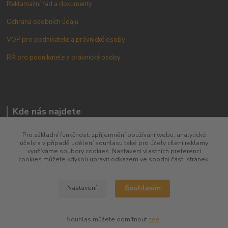
Reklamační řád a dokumenty
Ochrana osobních údajů
VOP pro podnikatele a právnické osoby
RŘ pro podnikatele a právnické osoby
Kde nás najdete
Českobratrská 31
Pro základní funkčnost, zpříjemnění používání webu, analytické
účely a v případě udělení souhlasu také pro účely cílení reklamy
Prostějov 796 01
využíváme soubory cookies. Nastavení vlastních preferencí
cookies můžete kdykoli upravit odkazem ve spodní části stránek.
Mapa zde
Souhlasím
Nastavení
Souhlas můžete odmítnout
zde
.
Kontakt