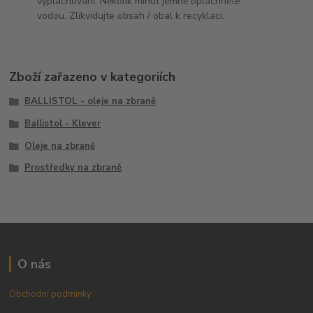
vyplachování. Několik minut jemně opláchněte
vodou. Zlikvidujte obsah / obal k recyklaci.
Zboží zařazeno v kategoriích
BALLISTOL - oleje na zbraně
Ballistol - Klever
Oleje na zbraně
Prostředky na zbraně
O nás
Obchodní podmínky