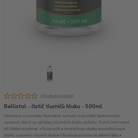
Ohodnotit produkt
Ballistol - čistič tlumičů hluku - 500ml
Informace o produktu Speciálně vyvinutý rozpouštěč karbonových
usazenin, které se ukládají v tlumičích hluku výstřelu. Tlumič není nutné
při čištění rozebírat. • Rozpouští a neutralizuje zbytky povýstřelových
plynů, usazenin v tlumiči hluku• Obsahuje povrchově aktivní látky •