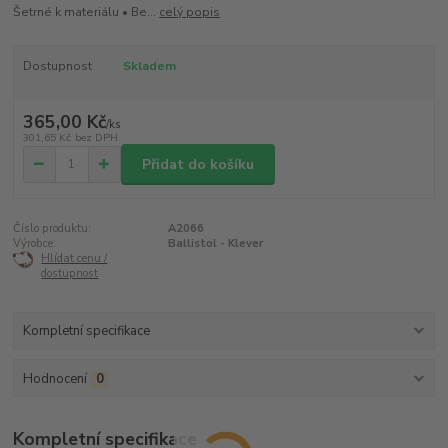
Šetrné k materiálu • Be...
celý popis
Dostupnost
Skladem
365,00 Kč
/
ks
301,65 Kč
bez DPH
Přidat do košíku
Číslo produktu:
A2066
Výrobce:
Ballistol - Klever
Hlídat cenu /
dostupnost
Kompletní specifikace
Hodnocení
0
Kompletní specifikace