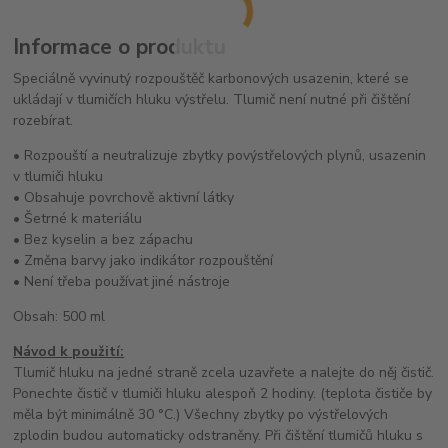
Informace o produktu
Speciálně vyvinutý rozpouštěč karbonových usazenin, které se
ukládají v tlumičích hluku výstřelu. Tlumič není nutné při čištění
rozebírat.
• Rozpouští a neutralizuje zbytky povýstřelových plynů, usazenin
v tlumiči hluku
• Obsahuje povrchově aktivní látky
• Šetrné k materiálu
• Bez kyselin a bez zápachu
• Změna barvy jako indikátor rozpouštění
• Není třeba používat jiné nástroje
Obsah: 500 ml
Návod k použití:
Tlumič hluku na jedné straně zcela uzavřete a nalejte do něj čistič.
Ponechte čistič v tlumiči hluku alespoň 2 hodiny. (teplota čističe by
měla být minimálně 30 °C.) Všechny zbytky po výstřelových
zplodin budou automaticky odstraněny. Při čištění tlumičů hluku s