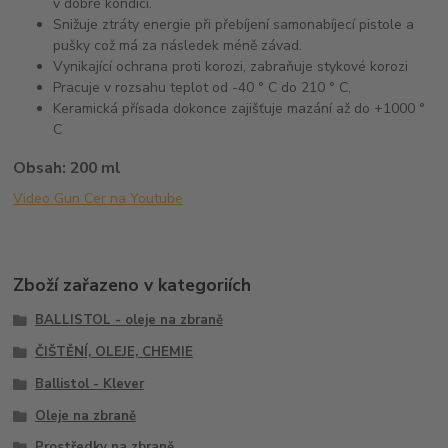
v dobré kondici.
Snižuje ztráty energie při přebíjení samonabíjecí pistole a
pušky což má za následek méně závad.
Vynikající ochrana proti korozi, zabraňuje stykové korozi
Pracuje v rozsahu teplot od -40 ° C do 210 ° C,
Keramická přísada dokonce zajišťuje mazání až do +1000 °
C
Obsah: 200 ml
Video Gun Cer na Youtube
Zboží zařazeno v kategoriích
BALLISTOL - oleje na zbraně
ČIŠTĚNÍ, OLEJE, CHEMIE
Ballistol - Klever
Oleje na zbraně
Prostředky na zbraně