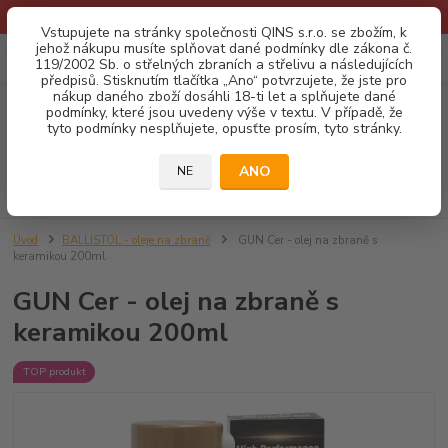
* Provozní doba o prázdninách - Dovolená 2026 info zde: .:klik:.*
Vstupujete na stránky společnosti QINS s.r.o. se zbožím, k
jehož nákupu musíte splňovat dané podmínky dle zákona č.
0
ks
CZK
119/2002 Sb. o střelných zbraních a střelivu a následujících
za
0,00 Kč
předpisů. Stisknutím tlačítka „Ano“ potvrzujete, že jste pro
nákup daného zboží dosáhli 18-ti let a splňujete dané
podmínky, které jsou uvedeny výše v textu. V případě, že
Menu
tyto podmínky nesplňujete, opusťte prosím, tyto stránky.
ANO
NE
Hledat
Úvod
BALLISTOL - oleje na zbraně
GUN Cer - olej na zbraně s
keramikou 200ml
GUN Cer - olej na zbraně s
keramikou 200ml
TOP produkt