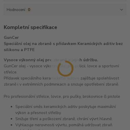
Hodnocení
0
Kompletní specifikace
GunCer
Speciální olej na zbraně s přídavkem Keramických aditiv bez
silikonu a PTFE
Vysoce výkonný olej pro zbraně a jejich údržbu.
GunCer olej - vysoce výkonný olej pro policii, lovce a sportovní
střelce.
Přídavek speciálního keramického aditiva zajišťuje spolehlivost
zbraně i v extrémních podmínkách a snižuje opotřebení zbraně.
Pro profesionální střelce, lovce, pro pušky, brokovnice či pistole
Speciální směs keramických aditiv poskytuje maximální
výkon a přesnost střelby.
Snižuje tření a poškození zbraně, chrání vývrt hlavně.
Vyhlazuje nerovnosti vývrtu, pomáhá udržovat zbraň