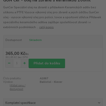
GUN Cer - olej na zbraně s keramikou 200ml
GunCer Speciální olej na zbraně s přídavkem Keramických aditiv bez
silikonu a PTFE Vysoce výkonný olej pro zbraně a jejich údržbu.GunCer
olej - vysoce výkonný olej pro policii, lovce a sportovní střelce.Přídavek
speciálního keramického aditiva zajišťuje spolehlivost zbraně i v
extrémních podmínkách ...
celý popis
Dostupnost
Skladem
365,00 Kč
/
ks
301,65 Kč
bez DPH
Přidat do košíku
Číslo produktu:
A1867
Výrobce:
Ballistol - Klever
Hlídat cenu /
dostupnost
Kompletní specifikace