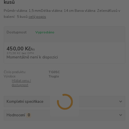
kusů
Průměr vlákna: 1,5 mmDélka vlákna: 14 cm Barva vlákna: ZelenáKusů v
balení: 5 kusů
celý popis
Dostupnost
Vyprodáno
450,00 Kč
/
ks
371,90 Kč
bez DPH
Momentálně není k dispozici
Číslo produktu:
TG05C
Výrobce:
Truglo
Hlídat cenu /
dostupnost
Kompletní specifikace
Hodnocení
0