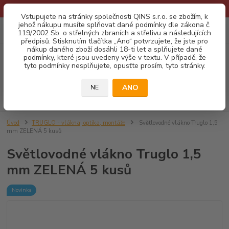
* Provozní doba o prázdninách - Dovolená 2026 info zde: .:klik:.*
Vstupujete na stránky společnosti QINS s.r.o. se zbožím, k
jehož nákupu musíte splňovat dané podmínky dle zákona č.
0
ks
CZK
119/2002 Sb. o střelných zbraních a střelivu a následujících
za
0,00 Kč
předpisů. Stisknutím tlačítka „Ano“ potvrzujete, že jste pro
nákup daného zboží dosáhli 18-ti let a splňujete dané
podmínky, které jsou uvedeny výše v textu. V případě, že
Menu
tyto podmínky nesplňujete, opusťte prosím, tyto stránky.
ANO
NE
Hledat
Úvod
TRUGLO - vlákna, optika, montáže
Světlovodné vlákno Truglo 1,5
mm ZELENÁ 5 kusů
Světlovodné vlákno Truglo 1,5
mm ZELENÁ 5 kusů
Novinka