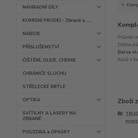
Kompl
NÁHRADNÍ DÍLY
KOMISNÍ PRODEJ - Zbraně a ....
Komple
NÁBOJE
Průměr v
Délka vl
PŘÍSLUŠENSTVÍ
Barva vl
Kusů v ba
ČIŠTĚNÍ, OLEJE, CHEMIE
CHRÁNIČE SLUCHU
STŘELECKÉ BRÝLE
OPTIKA
Zboží 
SVÍTILNY A LASERY NA
TRUGL
ZBRANĚ
mont
POUZDRA a OPASKY