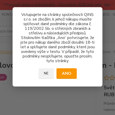
* Provozní doba o prázdninách - Dovolená 2026 info zde: .:klik:.*
Vstupujete na stránky společnosti QINS
KONTAKTY
RECENZE - INFO
SPORTOVNÍ AKCE
AKCE - 
s.r.o. se zbožím, k jehož nákupu musíte
splňovat dané podmínky dle zákona č.
119/2002 Sb. o střelných zbraních a
Hledat
střelivu a následujících předpisů.
Stisknutím tlačítka „Ano“ potvrzujete, že
jste pro nákup daného zboží dosáhli 18-ti
let a splňujete dané podmínky, které jsou
uvedeny výše v textu. V případě, že tyto
RUGLO - vlákna, optika, montáže
Světlovodné vlákno Truglo 1,5mm -
podmínky nesplňujete, opusťte prosím,
tyto stránky.
lovodné vlákno Truglo 1,5mm 
ANO
NE
ukt
Svět
RUB
Průměr
rubíno