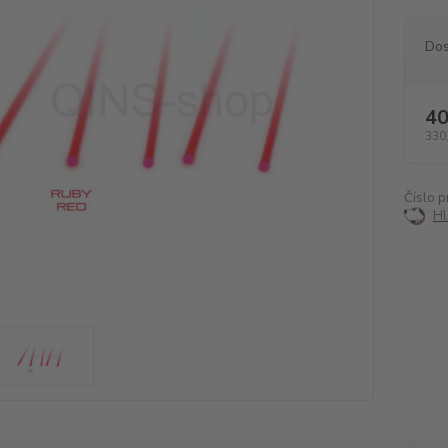
Dos
40
330
Číslo p
Hl