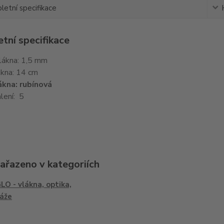
etní specifikace
tní specifikace
lákna: 1,5 mm
ákna: 14 cm
ákna: rubínová
lení: 5
zařazeno v kategoriích
O - vlákna, optika,
áže