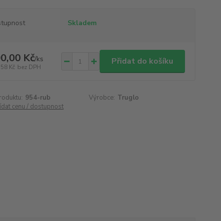
tupnost
Skladem
0,00 Kč
/
ks
Přidat do košíku
,58 Kč
bez DPH
roduktu:
954-rub
Výrobce:
Truglo
ídat cenu / dostupnost