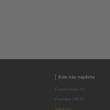
Kde nás najdete
Českobratrská 31
Prostějov 796 01
Mapa zde