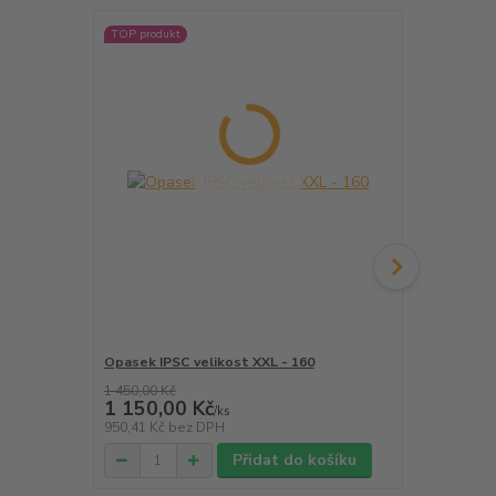
TOP produkt
TOP produkt
Akce
Opasek IPSC velikost XXL - 160
Sportovní p
MK7, MK12 
1 450,00 Kč
1 150,00 Kč
2 700,00
/
ks
950,41 Kč
bez DPH
2 231,40 Kč
Přidat do košíku