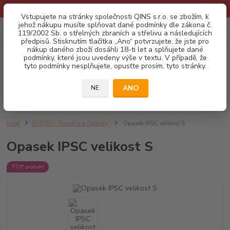
* Provozní doba o prázdninách - Dovolená 2026 info zde: .:klik:.*
Vstupujete na stránky společnosti QINS s.r.o. se zbožím, k
jehož nákupu musíte splňovat dané podmínky dle zákona č.
0
ks
CZK
119/2002 Sb. o střelných zbraních a střelivu a následujících
za
0,00 Kč
předpisů. Stisknutím tlačítka „Ano“ potvrzujete, že jste pro
nákup daného zboží dosáhli 18-ti let a splňujete dané
podmínky, které jsou uvedeny výše v textu. V případě, že
Menu
tyto podmínky nesplňujete, opusťte prosím, tyto stránky.
ANO
NE
Hledat
Úvod
GHOST - Pouzdra a Opasky
Opasek IPSC velikost S
Opasek IPSC velikost S
TOP produkt