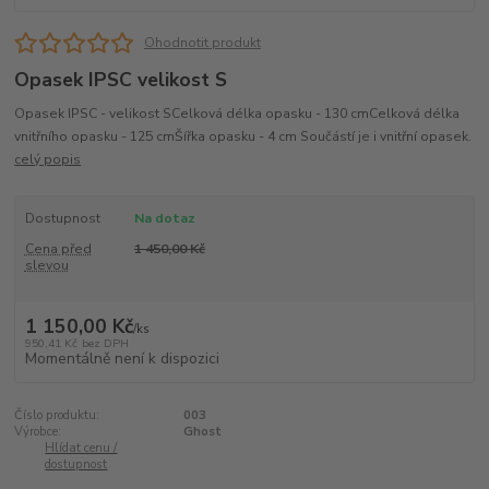
Ohodnotit produkt
Opasek IPSC velikost S
Opasek IPSC - velikost SCelková délka opasku - 130 cmCelková délka
vnitřního opasku - 125 cmŠířka opasku - 4 cm Součástí je i vnitřní opasek.
celý popis
Dostupnost
Na dotaz
Cena před
1 450,00 Kč
slevou
1 150,00 Kč
/
ks
950,41 Kč
bez DPH
Momentálně není k dispozici
Číslo produktu:
003
Výrobce:
Ghost
Hlídat cenu /
dostupnost