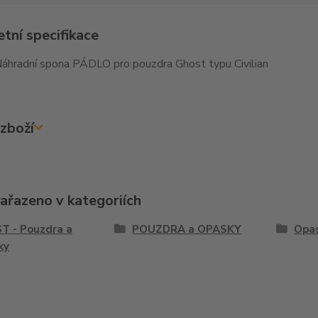
tní specifikace
Náhradní spona PÁDLO pro pouzdra Ghost typu Civilian
zboží
zařazeno v kategoriích
T - Pouzdra a
POUZDRA a OPASKY
Opas
ky