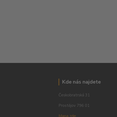
Kde nás najdete
Českobratrská 31
Prostějov 796 01
Mapa zde