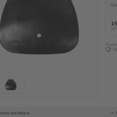
Dos
15
123
Číslo p
Hl
etní specifikace