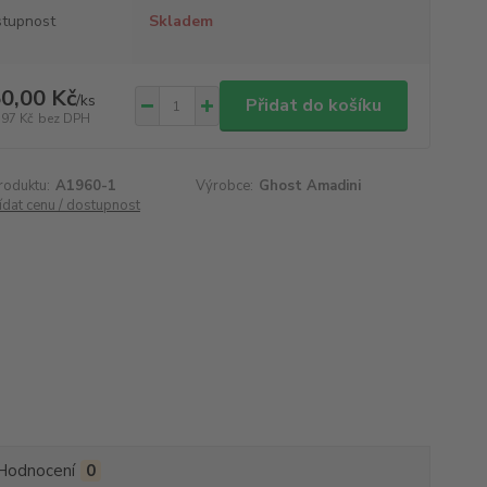
tupnost
Skladem
0,00 Kč
/
ks
Přidat do košíku
,97 Kč
bez DPH
roduktu:
A1960-1
Výrobce:
Ghost Amadini
ídat cenu / dostupnost
Hodnocení
0