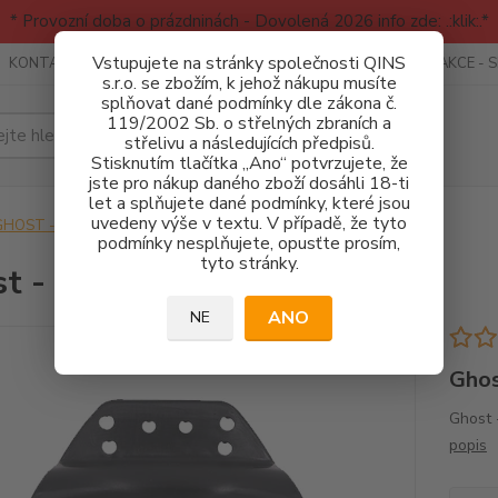
* Provozní doba o prázdninách - Dovolená 2026 info zde: .:klik:.*
Vstupujete na stránky společnosti QINS
KONTAKTY
RECENZE - INFO
SPORTOVNÍ AKCE
AKCE - 
s.r.o. se zbožím, k jehož nákupu musíte
splňovat dané podmínky dle zákona č.
119/2002 Sb. o střelných zbraních a
Hledat
střelivu a následujících předpisů.
Stisknutím tlačítka „Ano“ potvrzujete, že
jste pro nákup daného zboží dosáhli 18-ti
let a splňujete dané podmínky, které jsou
uvedeny výše v textu. V případě, že tyto
GHOST - Pouzdra a Opasky
Ghost - Náhradní spona PÁDLO
podmínky nesplňujete, opusťte prosím,
tyto stránky.
t - Náhradní spona PÁDLO
ANO
NE
Ghos
Ghost 
popis