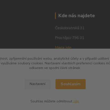
Kde nás najdete
Českobratrská 31
Prostějov 796 01
Mapa zde
čnost, zpříjemnění používání webu, analytické účely a v případě udělení
y využíváme soubory cookies. Nastavení vlastních preferencí cookies mů
odkazem ve spodní části stránek.
Souhlasím
Nastavení
Souhlas můžete odmítnout
zde
.