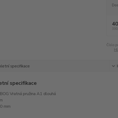
Dos
40
330
Číslo p
Hl
etní specifikace
tní specifikace
OG Vratná pružina A1 dlouhá
mm
30 mm