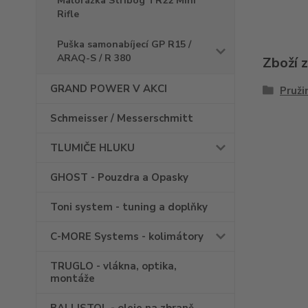
Malorážka Stribog TR22 Mini
Rifle
Puška samonabíjecí GP R15 /
ARAQ-S / R 380
Zboží 
GRAND POWER V AKCI
Pruži
Schmeisser / Messerschmitt
TLUMIČE HLUKU
GHOST - Pouzdra a Opasky
Toni system - tuning a doplňky
C-MORE Systems - kolimátory
TRUGLO - vlákna, optika,
montáže