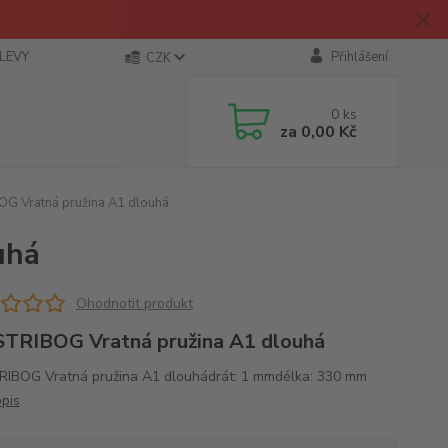
SLEVY
Přihlášení
CZK
0
ks
za
0,00 Kč
G Vratná pružina A1 dlouhá
uhá
Ohodnotit produkt
TRIBOG Vratná pružina A1 dlouhá
IBOG Vratná pružina A1 dlouhádrát: 1 mmdélka: 330 mm
opis