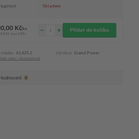
tupnost
Skladem
0,00 Kč
/
ks
Přidat do košíku
,58 Kč
bez DPH
roduktu:
A1425.1
Výrobce:
Grand Power
ídat cenu / dostupnost
Hodnocení
0