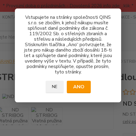
* Provozní doba o prázdninách - Dovolená 2026 info zde: .:klik:.*
Vstupujete na stránky společnosti QINS
KONTAKTY
RECENZE - INFO
SPORTOVNÍ AKCE
AKCE - 
s.r.o. se zbožím, k jehož nákupu musíte
splňovat dané podmínky dle zákona č.
119/2002 Sb. o střelných zbraních a
Hledat
střelivu a následujících předpisů.
Stisknutím tlačítka „Ano“ potvrzujete, že
jste pro nákup daného zboží dosáhli 18-ti
let a splňujete dané podmínky, které jsou
uvedeny výše v textu. V případě, že tyto
GRAND POWER
NÁHRADNÍ DÍLY - STRIBOG
Pružiny
ND STRIBO
podmínky nesplňujete, opusťte prosím,
tyto stránky.
TRIBOG Vratná pružina A1 dlo
ANO
NE
ND S
ND STR
celý p