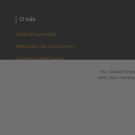
O nás
Obchodní podmínky
Reklamační řád a dokumenty
Ochrana osobních údajů
VOP pro podnikatele a právnické osoby
Pro základní funk
účely cílení reklam
RŘ pro podnikatele a právnické osoby
© 2012 QINS s.r.o l Použité fotografie jsou ilustrační l