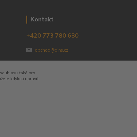
Kontakt
+420 773 780 630
obchod@qins.cz
 souhlasu také pro
žete kdykoli upravit
Vytvořeno na
Eshop-rychle.cz