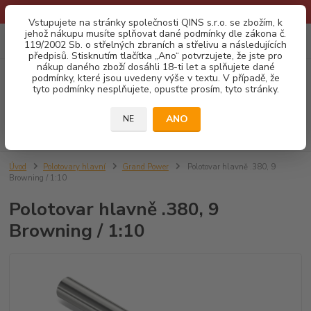
* Provozní doba o prázdninách - Dovolená 2026 info zde: .:klik:.*
Vstupujete na stránky společnosti QINS s.r.o. se zbožím, k
jehož nákupu musíte splňovat dané podmínky dle zákona č.
0
ks
CZK
119/2002 Sb. o střelných zbraních a střelivu a následujících
za
0,00 Kč
předpisů. Stisknutím tlačítka „Ano“ potvrzujete, že jste pro
nákup daného zboží dosáhli 18-ti let a splňujete dané
podmínky, které jsou uvedeny výše v textu. V případě, že
Menu
tyto podmínky nesplňujete, opusťte prosím, tyto stránky.
ANO
NE
Hledat
Úvod
Polotovary hlavní
Grand Power
Polotovar hlavně .380, 9
Browning / 1:10
Polotovar hlavně .380, 9
Browning / 1:10