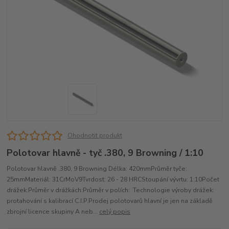
Ohodnotit produkt
Polotovar hlavně - tyč .380, 9 Browning / 1:10
Polotovar hlavně .380, 9 Browning Délka: 420mmPrůměr tyče:
25mmMateriál: 31CrMoV9Tvrdost: 26 - 28 HRCStoupání vývrtu: 1:10Počet
drážek:Průměr v drážkách:Průměr v polích: Technologie výroby drážek:
protahování s kalibrací C.I.P.Prodej polotovarů hlavní je jen na základě
zbrojní licence skupiny A neb...
celý popis