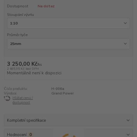
Dostupnost
Na dotaz
Stoupání vývrtu
Průměr tyče
3 250,00 Kč
/
ks
2 685,95 Kč
bez DPH
Momentálně není k dispozici
Číslo produktu:
H-006a
Výrobce:
Grand Power
Hlídat cenu /
dostupnost
Kompletní specifikace
Hodnocení
0