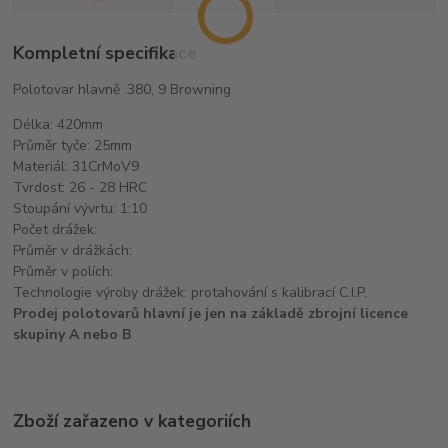
Kompletní specifikace
Polotovar hlavně .380, 9 Browning
Délka: 420mm
Průměr tyče: 25mm
Materiál: 31CrMoV9
Tvrdost: 26 - 28 HRC
Stoupání vývrtu: 1:10
Počet drážek:
Průměr v drážkách:
Průměr v polích:
Technologie výroby drážek: protahování s kalibrací C.I.P.
Prodej polotovarů hlavní je jen na základě zbrojní licence
skupiny A nebo B
Zboží zařazeno v kategoriích