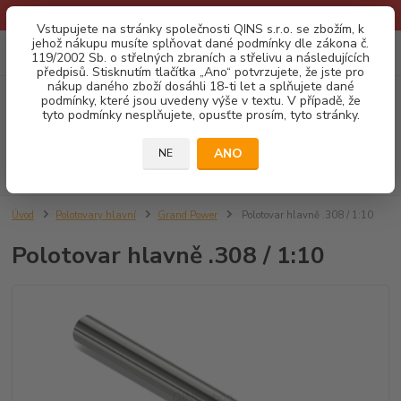
* Provozní doba o prázdninách - Dovolená 2026 info zde: .:klik:.*
Vstupujete na stránky společnosti QINS s.r.o. se zbožím, k
jehož nákupu musíte splňovat dané podmínky dle zákona č.
0
ks
CZK
119/2002 Sb. o střelných zbraních a střelivu a následujících
za
0,00 Kč
předpisů. Stisknutím tlačítka „Ano“ potvrzujete, že jste pro
nákup daného zboží dosáhli 18-ti let a splňujete dané
podmínky, které jsou uvedeny výše v textu. V případě, že
Menu
tyto podmínky nesplňujete, opusťte prosím, tyto stránky.
ANO
NE
Hledat
Úvod
Polotovary hlavní
Grand Power
Polotovar hlavně .308 / 1:10
Polotovar hlavně .308 / 1:10