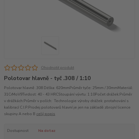
Ohodnotit produkt
Polotovar hlavně - tyč .308 / 1:10
Polotovar hlavně .308 Délka: 620mmPrůměr tyče: 25mm / 30mmMateriál:
31CrMoV9Tvrdost: 40 - 43 HRCStoupání vývrtu: 1:10Počet drážek:Průměr
v drážkách:Průměr v polích: Technologie výroby drážek: protahování s
kalibrací C.I.P.Prodej polotovarů hlavní je jen na základě zbrojní licence
skupiny A nebo B
celý popis
Dostupnost
Na dotaz