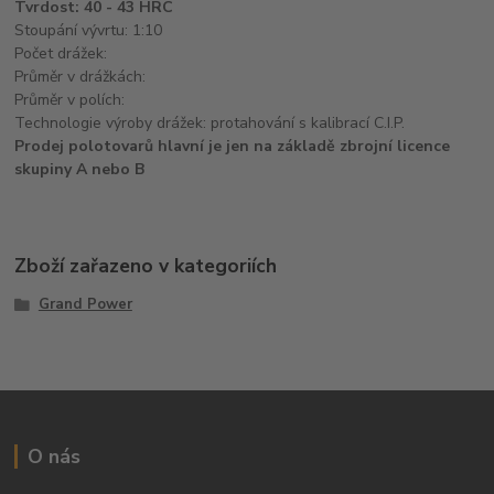
Tvrdost: 40 - 43 HRC
Stoupání vývrtu: 1:10
Počet drážek:
Průměr v drážkách:
Průměr v polích:
Technologie výroby drážek: protahování s kalibrací C.I.P.
Prodej polotovarů hlavní je jen na základě zbrojní licence
skupiny A nebo B
Zboží zařazeno v kategoriích
Grand Power
O nás