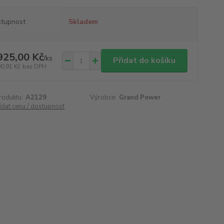
tupnost
Skladem
925,00 Kč
/
ks
Přidat do košíku
90,91 Kč
bez DPH
roduktu:
A2129
Výrobce:
Grand Power
ídat cenu / dostupnost