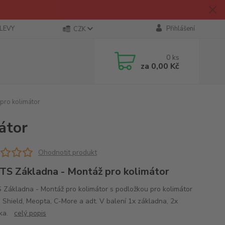
SLEVY
Přihlášení
CZK
0
ks
za
0,00 Kč
pro kolimátor
átor
Ohodnotit produkt
TS Základna - Montáž pro kolimátor
 Základna - Montáž pro kolimátor s podložkou pro kolimátor
, Shield, Meopta, C-More a adt. V balení 1x základna, 2x
žka.
celý popis