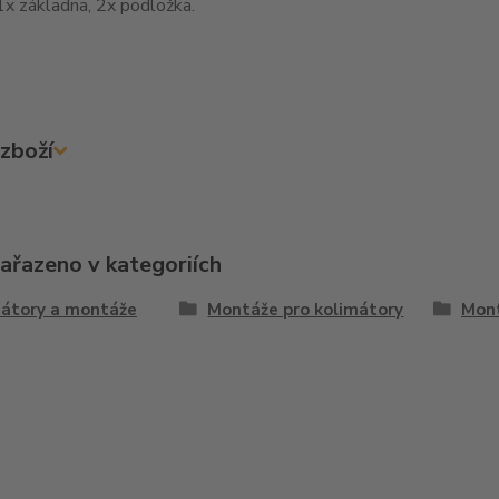
1x základna, 2x podložka.
zboží
zařazeno v kategoriích
átory a montáže
Montáže pro kolimátory
Mon