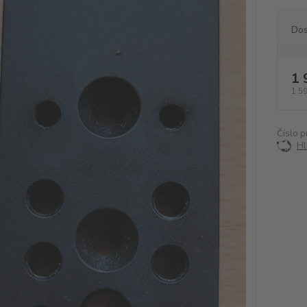
Dos
1 
1 5
Číslo p
Hl