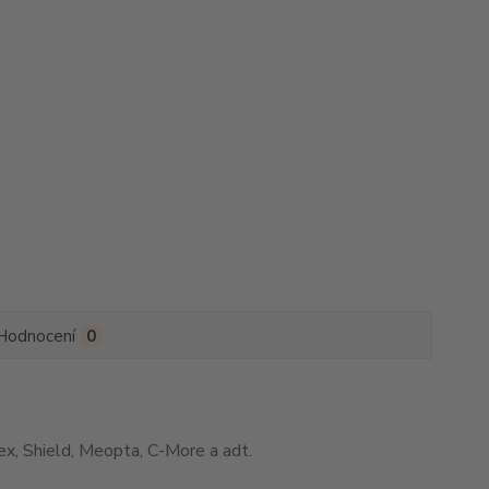
Hodnocení
0
x, Shield, Meopta, C-More a adt.