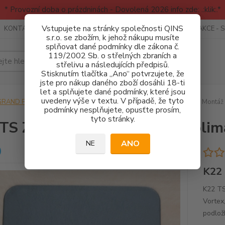
* Provozní doba o prázdninách - Dovolená 2026 info zde: .:klik:.*
Vstupujete na stránky společnosti QINS
KONTAKTY
RECENZE - INFO
SPORTOVNÍ AKCE
AKCE - 
s.r.o. se zbožím, k jehož nákupu musíte
splňovat dané podmínky dle zákona č.
119/2002 Sb. o střelných zbraních a
Hledat
střelivu a následujících předpisů.
Stisknutím tlačítka „Ano“ potvrzujete, že
jste pro nákup daného zboží dosáhli 18-ti
let a splňujete dané podmínky, které jsou
uvedeny výše v textu. V případě, že tyto
GRAND POWER
Montáže pro kolimátory
K22 TS Základna - Montáž 
podmínky nesplňujete, opusťte prosím,
tyto stránky.
TS Základna - Montáž pro kolim
ANO
NE
K22 
K22 TS
Vortex
podlo