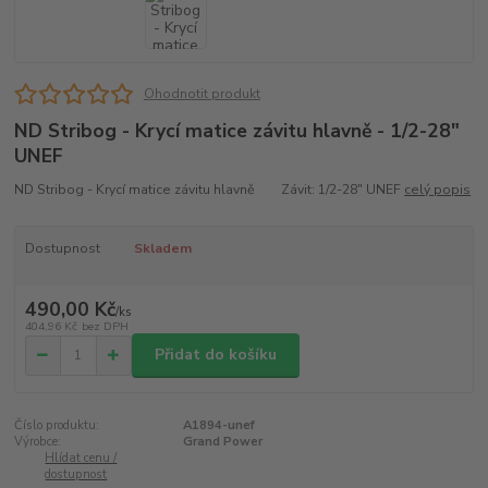
Ohodnotit produkt
ND Stribog - Krycí matice závitu hlavně - 1/2-28"
UNEF
ND Stribog - Krycí matice závitu hlavně Závit: 1/2-28" UNEF
celý popis
Dostupnost
Skladem
490,00 Kč
/
ks
404,96 Kč
bez DPH
Přidat do košíku
Číslo produktu:
A1894-unef
Výrobce:
Grand Power
Hlídat cenu /
dostupnost