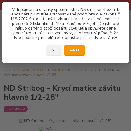
* Provozní doba o prázdninách - Dovolená 2026 info zde: .:klik:.*
Vstupujete na stránky společnosti QINS s.r.o. se zbožím, k
jehož nákupu musíte splňovat dané podmínky dle zákona č.
0
ks
CZK
119/2002 Sb. o střelných zbraních a střelivu a následujících
za
0,00 Kč
předpisů. Stisknutím tlačítka „Ano“ potvrzujete, že jste pro
nákup daného zboží dosáhli 18-ti let a splňujete dané
podmínky, které jsou uvedeny výše v textu. V případě, že
Menu
tyto podmínky nesplňujete, opusťte prosím, tyto stránky.
ANO
NE
Hledat
Úvod
GRAND POWER
NÁHRADNÍ DÍLY - STRIBOG
ND Stribog -
Krycí matice závitu hlavně 1/2-28"
ND Stribog - Krycí matice závitu
hlavně 1/2-28"
TOP produkt