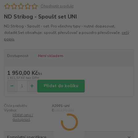
Ohodnotit produkt
ND Stribog - Spoušť set UNI
ND Stribog - Spoušť - set. Pro všechny typy - nutné dopasovat,
doladit.Set obsahuje: spoušť, přerušovač a pouzdro přerušovače.
celý
popis
Dostupnost
Není skladem
1 950,00 Kč
/
ks
1 611,57 Kč
bez DPH
Přidat do košíku
Číslo produktu:
A2001-uni
Výrobce:
Grand Power
Hlídat cenu /
dostupnost
Kompletní specifikace