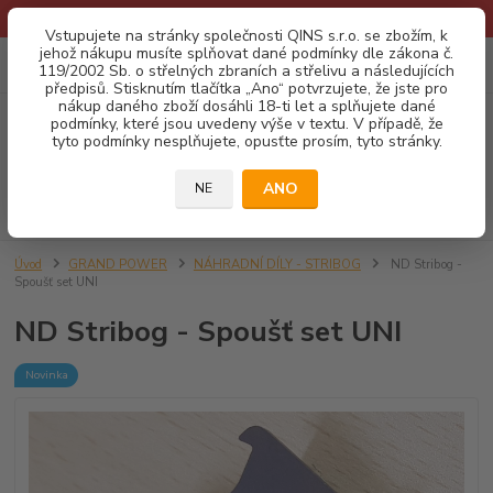
* Provozní doba o prázdninách - Dovolená 2026 info zde: .:klik:.*
Vstupujete na stránky společnosti QINS s.r.o. se zbožím, k
jehož nákupu musíte splňovat dané podmínky dle zákona č.
0
ks
CZK
119/2002 Sb. o střelných zbraních a střelivu a následujících
za
0,00 Kč
předpisů. Stisknutím tlačítka „Ano“ potvrzujete, že jste pro
nákup daného zboží dosáhli 18-ti let a splňujete dané
podmínky, které jsou uvedeny výše v textu. V případě, že
Menu
tyto podmínky nesplňujete, opusťte prosím, tyto stránky.
ANO
NE
Hledat
Úvod
GRAND POWER
NÁHRADNÍ DÍLY - STRIBOG
ND Stribog -
Spoušť set UNI
ND Stribog - Spoušť set UNI
Novinka