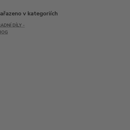
zařazeno v kategoriích
ADNÍ DÍLY -
BOG