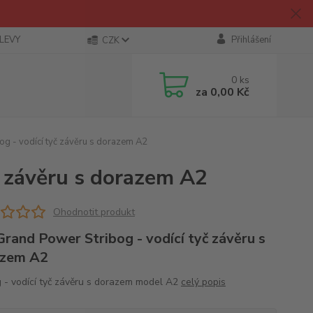
SLEVY
Přihlášení
CZK
0
ks
za
0,00 Kč
g - vodící tyč závěru s dorazem A2
č závěru s dorazem A2
Ohodnotit produkt
rand Power Stribog - vodící tyč závěru s
azem A2
g - vodící tyč závěru s dorazem model A2
celý popis