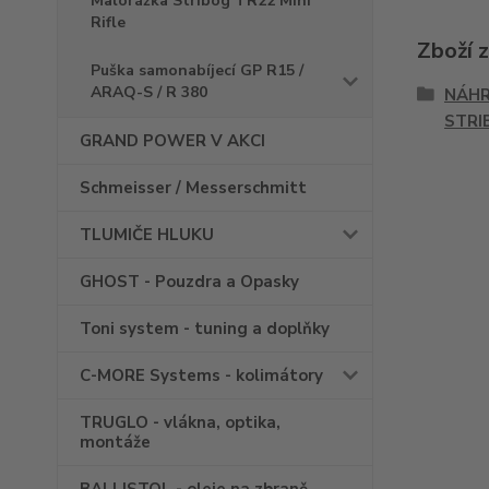
Malorážka Stribog TR22 Mini
Rifle
Zboží 
Puška samonabíjecí GP R15 /
ARAQ-S / R 380
NÁHR
STRI
GRAND POWER V AKCI
Schmeisser / Messerschmitt
TLUMIČE HLUKU
GHOST - Pouzdra a Opasky
Toni system - tuning a doplňky
C-MORE Systems - kolimátory
TRUGLO - vlákna, optika,
montáže