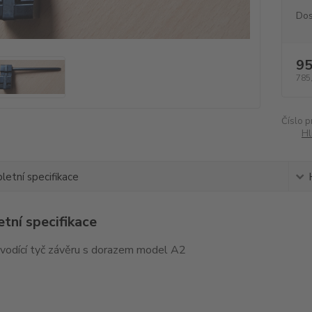
Dos
95
785
Číslo p
Hl
etní specifikace
tní specifikace
 vodící tyč závěru s dorazem model A2