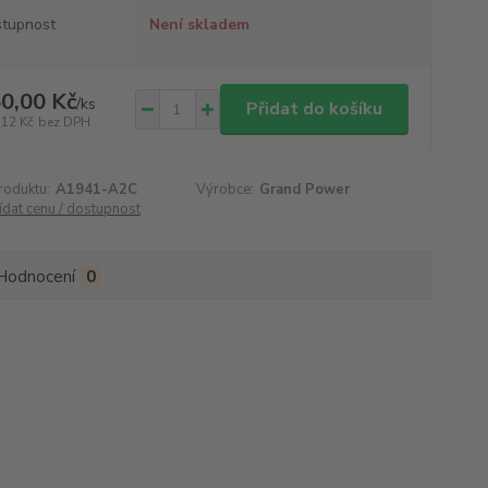
tupnost
Není skladem
0,00 Kč
/
ks
Přidat do košíku
,12 Kč
bez DPH
roduktu:
A1941-A2C
Výrobce:
Grand Power
ídat cenu / dostupnost
Hodnocení
0