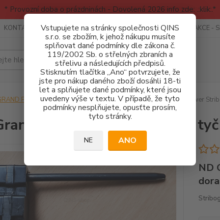
* Provozní doba o prázdninách - Dovolená 2026 info zde: .:klik:.*
Vstupujete na stránky společnosti QINS
KONTAKTY
RECENZE - INFO
SPORTOVNÍ AKCE
AKCE - 
s.r.o. se zbožím, k jehož nákupu musíte
splňovat dané podmínky dle zákona č.
119/2002 Sb. o střelných zbraních a
Hledat
střelivu a následujících předpisů.
Stisknutím tlačítka „Ano“ potvrzujete, že
jste pro nákup daného zboží dosáhli 18-ti
let a splňujete dané podmínky, které jsou
uvedeny výše v textu. V případě, že tyto
GRAND POWER
NÁHRADNÍ DÍLY - STRIBOG
ND Grand Power Stribo
podmínky nesplňujete, opusťte prosím,
tyto stránky.
rand Power Stribog - vodící ty
ANO
NE
ND G
dor
Stribo