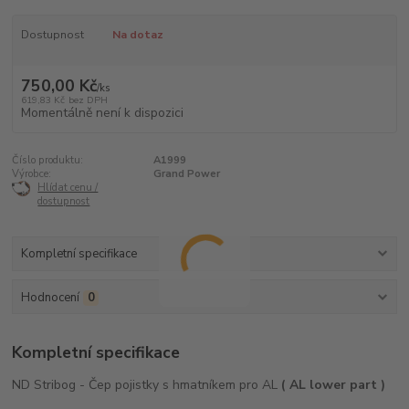
Dostupnost
Na dotaz
750,00 Kč
/
ks
619,83 Kč
bez DPH
Momentálně není k dispozici
Číslo produktu:
A1999
Výrobce:
Grand Power
Hlídat cenu /
dostupnost
Kompletní specifikace
Hodnocení
0
Kompletní specifikace
ND Stribog - Čep pojistky s hmatníkem pro AL
( AL
lower part )