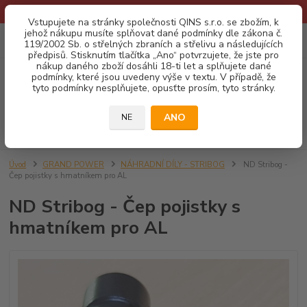
* Provozní doba o prázdninách - Dovolená 2026 info zde: .:klik:.*
Vstupujete na stránky společnosti QINS s.r.o. se zbožím, k
jehož nákupu musíte splňovat dané podmínky dle zákona č.
0
ks
CZK
119/2002 Sb. o střelných zbraních a střelivu a následujících
za
0,00 Kč
předpisů. Stisknutím tlačítka „Ano“ potvrzujete, že jste pro
nákup daného zboží dosáhli 18-ti let a splňujete dané
podmínky, které jsou uvedeny výše v textu. V případě, že
Menu
tyto podmínky nesplňujete, opusťte prosím, tyto stránky.
ANO
NE
Hledat
Úvod
GRAND POWER
NÁHRADNÍ DÍLY - STRIBOG
ND Stribog -
Čep pojistky s hmatníkem pro AL
ND Stribog - Čep pojistky s
hmatníkem pro AL