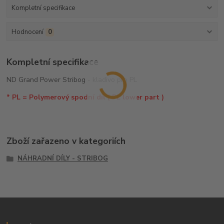
Kompletní specifikace
Hodnocení
0
Kompletní specifikace
ND Grand Power Stribog - kladivo pro PL
* PL = Polymerový spodní díl
( PL
lower part )
Zboží zařazeno v kategoriích
NÁHRADNÍ DÍLY - STRIBOG