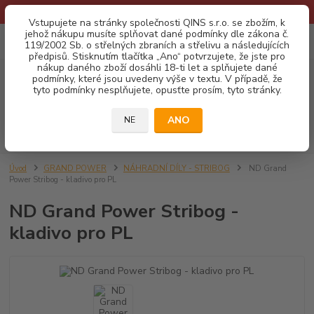
* Provozní doba o prázdninách - Dovolená 2026 info zde: .:klik:.*
Vstupujete na stránky společnosti QINS s.r.o. se zbožím, k
jehož nákupu musíte splňovat dané podmínky dle zákona č.
0
ks
CZK
119/2002 Sb. o střelných zbraních a střelivu a následujících
za
0,00 Kč
předpisů. Stisknutím tlačítka „Ano“ potvrzujete, že jste pro
nákup daného zboží dosáhli 18-ti let a splňujete dané
podmínky, které jsou uvedeny výše v textu. V případě, že
Menu
tyto podmínky nesplňujete, opusťte prosím, tyto stránky.
ANO
NE
Hledat
Úvod
GRAND POWER
NÁHRADNÍ DÍLY - STRIBOG
ND Grand
Power Stribog - kladivo pro PL
ND Grand Power Stribog -
kladivo pro PL