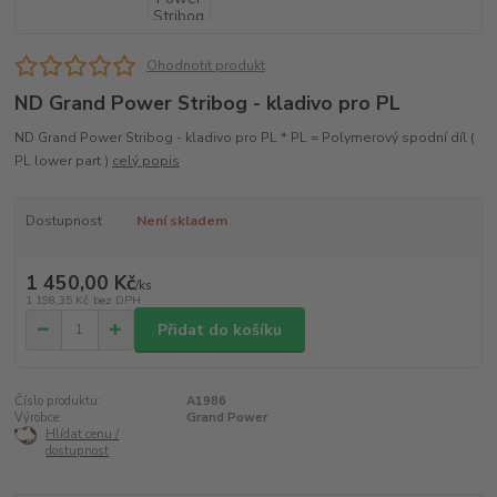
Ohodnotit produkt
ND Grand Power Stribog - kladivo pro PL
ND Grand Power Stribog - kladivo pro PL * PL = Polymerový spodní díl (
PL lower part )
celý popis
Dostupnost
Není skladem
1 450,00 Kč
/
ks
1 198,35 Kč
bez DPH
Přidat do košíku
Číslo produktu:
A1986
Výrobce:
Grand Power
Hlídat cenu /
dostupnost