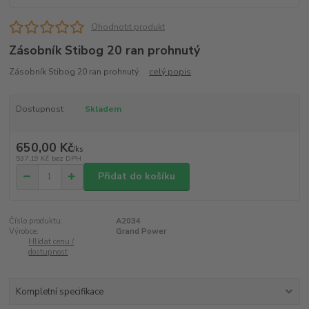
Ohodnotit produkt
Zásobník Stibog 20 ran prohnutý
Zásobník Stibog 20 ran prohnutý
celý popis
Dostupnost
Skladem
650,00 Kč
/
ks
537,19 Kč
bez DPH
Přidat do košíku
Číslo produktu:
A2034
Výrobce:
Grand Power
Hlídat cenu /
dostupnost
Kompletní specifikace