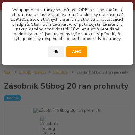
* Provozní doba o prázdninách - Dovolená 2026 info zde: .:klik:.*
Vstupujete na stránky společnosti QINS s.r.o. se zbožím, k
jehož nákupu musíte splňovat dané podmínky dle zákona č.
0
ks
CZK
119/2002 Sb. o střelných zbraních a střelivu a následujících
za
0,00 Kč
předpisů. Stisknutím tlačítka „Ano“ potvrzujete, že jste pro
nákup daného zboží dosáhli 18-ti let a splňujete dané
podmínky, které jsou uvedeny výše v textu. V případě, že
Menu
tyto podmínky nesplňujete, opusťte prosím, tyto stránky.
ANO
NE
Hledat
Úvod
GRAND POWER
STRIBOG
Zásobník Stibog 20 ran prohnutý
Zásobník Stibog 20 ran prohnutý
Novinka