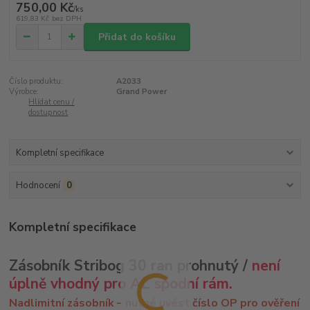
750,00 Kč
/
ks
619,83 Kč
bez DPH
Přidat do košíku
Číslo produktu:
A2033
Výrobce:
Grand Power
Hlídat cenu /
dostupnost
Kompletní specifikace
Hodnocení
0
Kompletní specifikace
Zásobník Stribog 30 ran prohnutý /
není
úplně vhodný pro AL spodní rám.
Nadlimitní zásobník – nutné uvést číslo OP pro ověření