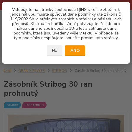
* Provozní doba o prázdninách - Dovolená 2026 info zde: .:klik:.*
Vstupujete na stránky společnosti QINS s.r.o. se zbožím, k
jehož nákupu musíte splňovat dané podmínky dle zákona č.
0
ks
CZK
119/2002 Sb. o střelných zbraních a střelivu a následujících
za
0,00 Kč
předpisů. Stisknutím tlačítka „Ano“ potvrzujete, že jste pro
nákup daného zboží dosáhli 18-ti let a splňujete dané
podmínky, které jsou uvedeny výše v textu. V případě, že
Menu
tyto podmínky nesplňujete, opusťte prosím, tyto stránky.
ANO
NE
Hledat
Úvod
GRAND POWER
STRIBOG
Zásobník Stribog 30 ran prohnutý
Zásobník Stribog 30 ran
prohnutý
Novinka
TOP produkt