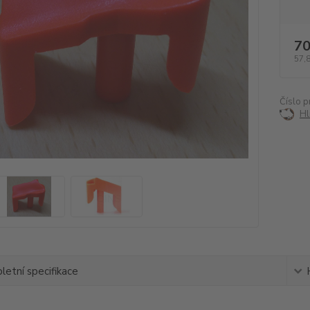
70
57,
Číslo p
Hl
etní specifikace