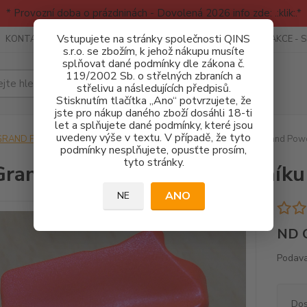
* Provozní doba o prázdninách - Dovolená 2026 info zde: .:klik:.*
Vstupujete na stránky společnosti QINS
KONTAKTY
RECENZE - INFO
SPORTOVNÍ AKCE
AKCE - 
s.r.o. se zbožím, k jehož nákupu musíte
splňovat dané podmínky dle zákona č.
119/2002 Sb. o střelných zbraních a
Hledat
střelivu a následujících předpisů.
Stisknutím tlačítka „Ano“ potvrzujete, že
jste pro nákup daného zboží dosáhli 18-ti
let a splňujete dané podmínky, které jsou
uvedeny výše v textu. V případě, že tyto
GRAND POWER
NÁHRADNÍ DÍLY - PRO ZÁSOBNÍKY
ND Grand Powe
podmínky nesplňujete, opusťte prosím,
tyto stránky.
rand Power Podavač zásobníku
ANO
NE
ND G
Podava
Dos