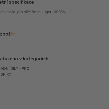
tní specifikace
zásobníku pro ráže 9mm Luger, .40SW,
zboží
zařazeno v kategoriích
ADNÍ DÍLY - PRO
BNÍKY