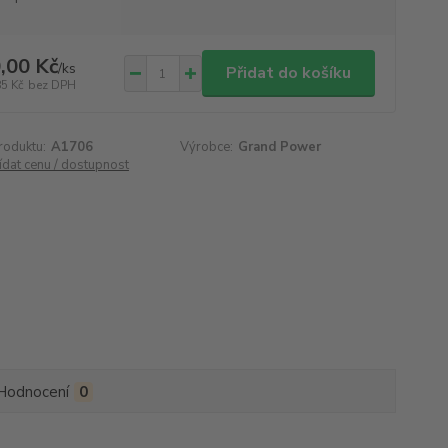
,00 Kč
/
ks
Přidat do košíku
85 Kč
bez DPH
roduktu:
A1706
Výrobce:
Grand Power
ídat cenu / dostupnost
Hodnocení
0