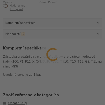
Výrobce:
Grand Power
Hlídat cenu /
dostupnost
Kompletní specifikace
Hodnocení
0
Kompletní specifikace
Záslepka aretační díry manuální pojistky pro pistole modelové
řady K100, P1, P11, X-CALIBUR, P380, T910, T10, T12, G9, T11 na
rámu MK6
Uvedená cena je za 1 kus.
Zboží zařazeno v kategoriích
Ostatní díly