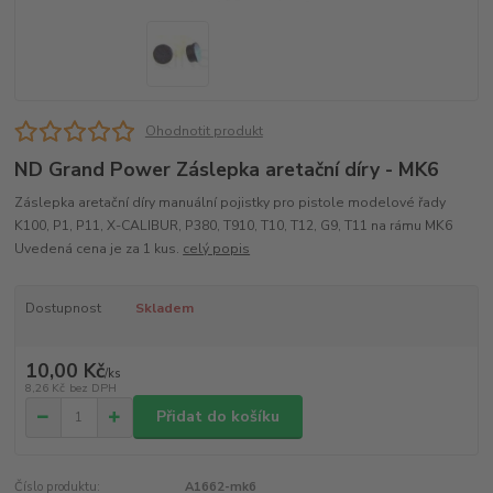
Ohodnotit produkt
ND Grand Power Záslepka aretační díry - MK6
Záslepka aretační díry manuální pojistky pro pistole modelové řady
K100, P1, P11, X-CALIBUR, P380, T910, T10, T12, G9, T11 na rámu MK6
Uvedená cena je za 1 kus.
celý popis
Dostupnost
Skladem
10,00 Kč
/
ks
8,26 Kč
bez DPH
Přidat do košíku
Číslo produktu:
A1662-mk6