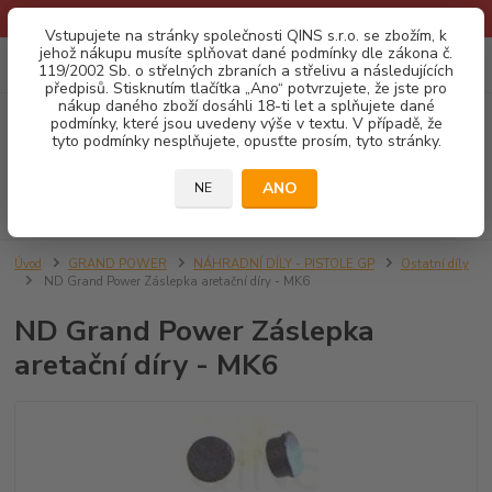
* Provozní doba o prázdninách - Dovolená 2026 info zde: .:klik:.*
Vstupujete na stránky společnosti QINS s.r.o. se zbožím, k
jehož nákupu musíte splňovat dané podmínky dle zákona č.
0
ks
CZK
119/2002 Sb. o střelných zbraních a střelivu a následujících
za
0,00 Kč
předpisů. Stisknutím tlačítka „Ano“ potvrzujete, že jste pro
nákup daného zboží dosáhli 18-ti let a splňujete dané
podmínky, které jsou uvedeny výše v textu. V případě, že
Menu
tyto podmínky nesplňujete, opusťte prosím, tyto stránky.
ANO
NE
Hledat
Úvod
GRAND POWER
NÁHRADNÍ DÍLY - PISTOLE GP
Ostatní díly
ND Grand Power Záslepka aretační díry - MK6
ND Grand Power Záslepka
aretační díry - MK6