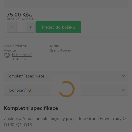
75,00 Kč
/
ks
61,98 Kč
bez DPH
Přidat do košíku
Číslo produktu:
A1981
Výrobce:
Grand Power
Hlídat cenu /
dostupnost
Kompletní specifikace
Hodnocení
0
Kompletní specifikace
Záslepka čepu manuální pojistky pro pistole Grand Power řady Q.
Q100, Q1, Q1S.