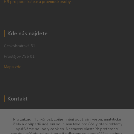
RŘ pro podnikatele a právnické osoby
Kde nás najdete
Českobratrská 31
Prostějov 796 01
Mapa zde
Kontakt
+420 773 780 630
Pro základní funkčnost, zpříjemnění používání webu, analytické
účely a v případě udělení souhlasu také pro účely cílení reklamy
obchod@qins.cz
využíváme soubory cookies. Nastavení vlastních preferencí
cookies můžete kdykoli upravit odkazem ve spodní části stránek.