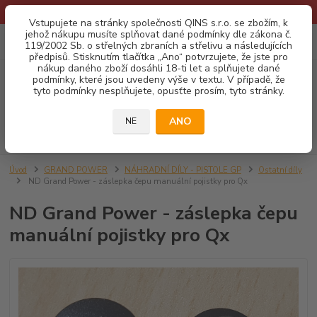
* Provozní doba o prázdninách - Dovolená 2026 info zde: .:klik:.*
Vstupujete na stránky společnosti QINS s.r.o. se zbožím, k
jehož nákupu musíte splňovat dané podmínky dle zákona č.
0
ks
CZK
119/2002 Sb. o střelných zbraních a střelivu a následujících
za
0,00 Kč
předpisů. Stisknutím tlačítka „Ano“ potvrzujete, že jste pro
nákup daného zboží dosáhli 18-ti let a splňujete dané
podmínky, které jsou uvedeny výše v textu. V případě, že
Menu
tyto podmínky nesplňujete, opusťte prosím, tyto stránky.
ANO
NE
Hledat
Úvod
GRAND POWER
NÁHRADNÍ DÍLY - PISTOLE GP
Ostatní díly
ND Grand Power - záslepka čepu manuální pojistky pro Qx
ND Grand Power - záslepka čepu
manuální pojistky pro Qx