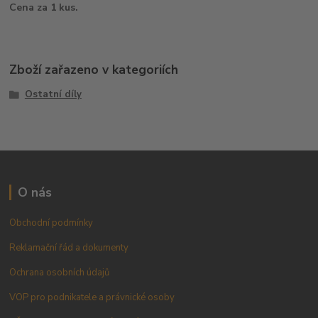
Cena za 1 kus.
Zboží zařazeno v kategoriích
Ostatní díly
O nás
Obchodní podmínky
Reklamační řád a dokumenty
Ochrana osobních údajů
VOP pro podnikatele a právnické osoby