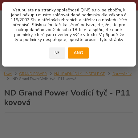
* Provozní doba o prázdninách - Dovolená 2026 info zde: .:klik:.*
Vstupujete na stránky společnosti QINS s.r.o. se zbožím, k
jehož nákupu musíte splňovat dané podmínky dle zákona č.
0
ks
CZK
119/2002 Sb. o střelných zbraních a střelivu a následujících
za
0,00 Kč
předpisů. Stisknutím tlačítka „Ano“ potvrzujete, že jste pro
nákup daného zboží dosáhli 18-ti let a splňujete dané
podmínky, které jsou uvedeny výše v textu. V případě, že
Menu
tyto podmínky nesplňujete, opusťte prosím, tyto stránky.
ANO
NE
Hledat
Úvod
GRAND POWER
NÁHRADNÍ DÍLY - PISTOLE GP
Ostatní díly
ND Grand Power Vodící tyč - P11 kovová
ND Grand Power Vodící tyč - P11
kovová