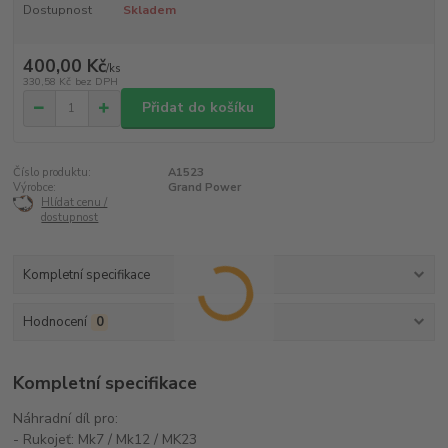
Dostupnost
Skladem
400,00 Kč
/
ks
330,58 Kč
bez DPH
Přidat do košíku
Číslo produktu:
A1523
Výrobce:
Grand Power
Hlídat cenu /
dostupnost
Kompletní specifikace
Hodnocení
0
Kompletní specifikace
Náhradní díl pro:
- Rukojeť: Mk7 / Mk12 / MK23