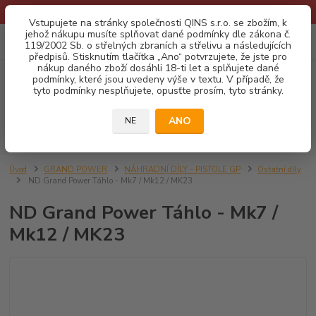
* Provozní doba o prázdninách - Dovolená 2026 info zde: .:klik:.*
Vstupujete na stránky společnosti QINS s.r.o. se zbožím, k
jehož nákupu musíte splňovat dané podmínky dle zákona č.
0
ks
CZK
119/2002 Sb. o střelných zbraních a střelivu a následujících
za
0,00 Kč
předpisů. Stisknutím tlačítka „Ano“ potvrzujete, že jste pro
nákup daného zboží dosáhli 18-ti let a splňujete dané
podmínky, které jsou uvedeny výše v textu. V případě, že
Menu
tyto podmínky nesplňujete, opusťte prosím, tyto stránky.
ANO
NE
Hledat
Úvod
GRAND POWER
NÁHRADNÍ DÍLY - PISTOLE GP
Ostatní díly
ND Grand Power Táhlo - Mk7 / Mk12 / MK23
ND Grand Power Táhlo - Mk7 /
Mk12 / MK23