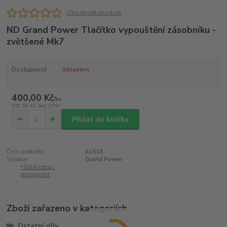
Ohodnotit produkt
ND Grand Power Tlačítko vypouštění zásobníku -
zvětšené Mk7
Dostupnost
Skladem
400,00 Kč
/
ks
330,58 Kč
bez DPH
Přidat do košíku
Číslo produktu:
A1518
Výrobce:
Grand Power
Hlídat cenu /
dostupnost
Zboží zařazeno v kategoriích
Ostatní díly