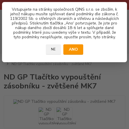
* Provozní doba o prázdninách - Dovolená 2026 info zde: .:klik:.*
Vstupujete na stránky společnosti QINS s.r.o. se zbožím, k
jehož nákupu musíte splňovat dané podmínky dle zákona č.
0
ks
CZK
119/2002 Sb. o střelných zbraních a střelivu a následujících
za
0,00 Kč
předpisů. Stisknutím tlačítka „Ano“ potvrzujete, že jste pro
nákup daného zboží dosáhli 18-ti let a splňujete dané
Menu
podmínky, které jsou uvedeny výše v textu. V případě, že
tyto podmínky nesplňujete, opusťte prosím, tyto stránky.
Hledat
ANO
NE
Úvod
GRAND POWER
NÁHRADNÍ DÍLY - PISTOLE GP
Ostatní díly
ND GP Tlačítko vypouštění zásobníku - zvětšené MK7
ND GP Tlačítko vypouštění
zásobníku - zvětšené MK7