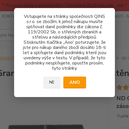
* Provozní doba o prázdninách - Dovolená 2026 info zde: .:klik:.*
Vstupujete na stránky společnosti QINS
KONTAKTY
RECENZE - INFO
SPORTOVNÍ AKCE
AKCE - 
s.r.o. se zbožím, k jehož nákupu musíte
splňovat dané podmínky dle zákona č.
119/2002 Sb. o střelných zbraních a
Hledat
střelivu a následujících předpisů.
Stisknutím tlačítka „Ano“ potvrzujete, že
jste pro nákup daného zboží dosáhli 18-ti
let a splňujete dané podmínky, které jsou
uvedeny výše v textu. V případě, že tyto
GRAND POWER
NÁHRADNÍ DÍLY - PISTOLE GP
Ostatní díly
ND G
podmínky nesplňujete, opusťte prosím,
tyto stránky.
rand Power Tlačítko vypouště
ANO
NE
ND G
záso
Tlačít