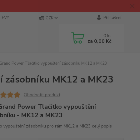
SLEVY
Přihlášení
CZK
0
ks
za
0,00 Kč
rand Power Tlačítko vypouštění zásobníku MK12 a MK23
ní zásobníku MK12 a MK23
Ohodnotit produkt
rand Power Tlačítko vypouštění
bníku - MK12 a MK23
ko vypouštění zásobníku pro rám MK12 a MK23
celý popis