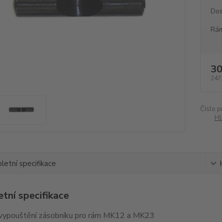
Dos
Rám
30
247
Číslo p
Hl
etní specifikace
tní specifikace
 vypouštění zásobníku pro rám MK12 a MK23