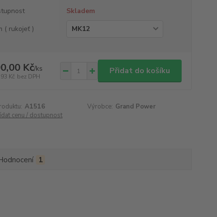
tupnost
Skladem
 ( rukojeť )
0,00 Kč
/
ks
Přidat do košíku
,93 Kč
bez DPH
roduktu:
A1516
Výrobce:
Grand Power
ídat cenu / dostupnost
Hodnocení
1