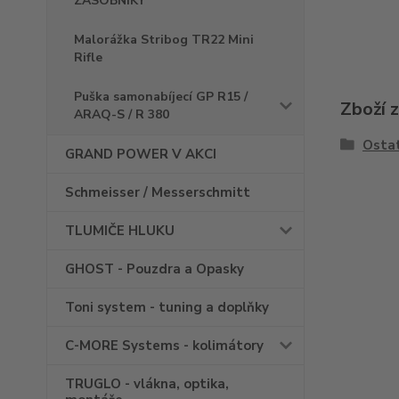
ZÁSOBNÍKY
Malorážka Stribog TR22 Mini
Rifle
Puška samonabíjecí GP R15 /
Zboží 
ARAQ-S / R 380
Ostat
GRAND POWER V AKCI
Schmeisser / Messerschmitt
TLUMIČE HLUKU
GHOST - Pouzdra a Opasky
Toni system - tuning a doplňky
C-MORE Systems - kolimátory
TRUGLO - vlákna, optika,