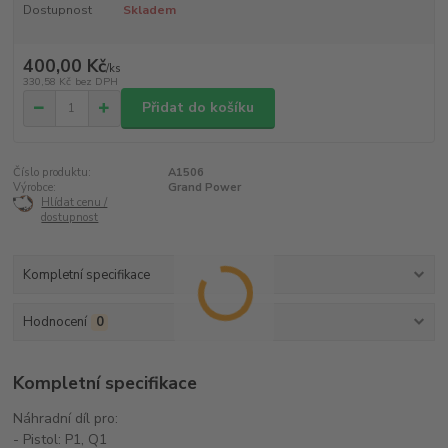
Dostupnost
Skladem
400,00 Kč
/
ks
330,58 Kč
bez DPH
Přidat do košíku
Číslo produktu:
A1506
Výrobce:
Grand Power
Hlídat cenu /
dostupnost
Kompletní specifikace
Hodnocení
0
Kompletní specifikace
Náhradní díl pro:
- Pistol: P1, Q1