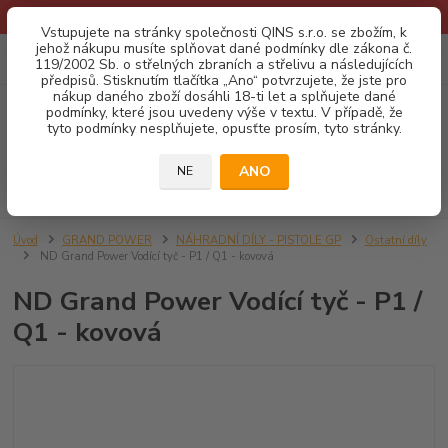
* Provozní doba o prázdninách - Dovolená 2026 info zde: .:klik:.*
Vstupujete na stránky společnosti QINS s.r.o. se zbožím, k
jehož nákupu musíte splňovat dané podmínky dle zákona č.
0
ks
CZK
119/2002 Sb. o střelných zbraních a střelivu a následujících
za
0,00 Kč
předpisů. Stisknutím tlačítka „Ano“ potvrzujete, že jste pro
nákup daného zboží dosáhli 18-ti let a splňujete dané
podmínky, které jsou uvedeny výše v textu. V případě, že
Menu
tyto podmínky nesplňujete, opusťte prosím, tyto stránky.
ANO
NE
Hledat
Úvod
GRAND POWER
NÁHRADNÍ DÍLY - PISTOLE GP
Ostatní díly
ND Grand Power Vodící tyč - P1 / Q1 - kovová
ND Grand Power Vodící tyč - P1 /
Q1 - kovová