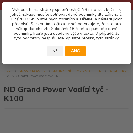
* Provozní doba o prázdninách - Dovolená 2026 info zde: .:klik:.*
Vstupujete na stránky společnosti QINS s.r.o. se zbožím, k
jehož nákupu musíte splňovat dané podmínky dle zákona č.
0
ks
CZK
119/2002 Sb. o střelných zbraních a střelivu a následujících
za
0,00 Kč
předpisů. Stisknutím tlačítka „Ano“ potvrzujete, že jste pro
nákup daného zboží dosáhli 18-ti let a splňujete dané
podmínky, které jsou uvedeny výše v textu. V případě, že
Menu
tyto podmínky nesplňujete, opusťte prosím, tyto stránky.
ANO
NE
Hledat
Úvod
GRAND POWER
NÁHRADNÍ DÍLY - PISTOLE GP
Ostatní díly
ND Grand Power Vodící tyč - K100
ND Grand Power Vodící tyč -
K100