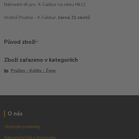
Náhradní díl pro:
X-Calibur na rámu Mk12
Vratná Pružina - X-Calibur,
černá 21 závitů
Původ zboží
Zboží zařazeno v kategoriích
Pružiny - Kolíky - Čepy
O nás
Obchodní podmínky
Reklamační řád a dokumenty