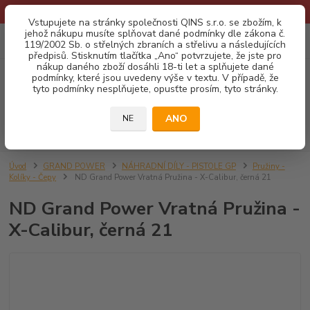
* Provozní doba o prázdninách - Dovolená 2026 info zde: .:klik:.*
Vstupujete na stránky společnosti QINS s.r.o. se zbožím, k
jehož nákupu musíte splňovat dané podmínky dle zákona č.
0
ks
CZK
119/2002 Sb. o střelných zbraních a střelivu a následujících
za
0,00 Kč
předpisů. Stisknutím tlačítka „Ano“ potvrzujete, že jste pro
nákup daného zboží dosáhli 18-ti let a splňujete dané
podmínky, které jsou uvedeny výše v textu. V případě, že
Menu
tyto podmínky nesplňujete, opusťte prosím, tyto stránky.
ANO
NE
Hledat
Úvod
GRAND POWER
NÁHRADNÍ DÍLY - PISTOLE GP
Pružiny -
Kolíky - Čepy
ND Grand Power Vratná Pružina - X-Calibur, černá 21
ND Grand Power Vratná Pružina -
X-Calibur, černá 21