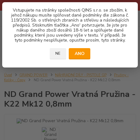
* Provozní doba o prázdninách - Dovolená 2026 info zde: .:klik:.*
Vstupujete na stránky společnosti QINS s.r.o. se zbožím, k
jehož nákupu musíte splňovat dané podmínky dle zákona č.
0
ks
CZK
119/2002 Sb. o střelných zbraních a střelivu a následujících
za
0,00 Kč
předpisů. Stisknutím tlačítka „Ano“ potvrzujete, že jste pro
nákup daného zboží dosáhli 18-ti let a splňujete dané
podmínky, které jsou uvedeny výše v textu. V případě, že
Menu
tyto podmínky nesplňujete, opusťte prosím, tyto stránky.
ANO
NE
Hledat
Úvod
GRAND POWER
NÁHRADNÍ DÍLY - PISTOLE GP
Pružiny -
Kolíky - Čepy
ND Grand Power Vratná Pružina - K22 Mk12 0,8mm
ND Grand Power Vratná Pružina -
K22 Mk12 0,8mm