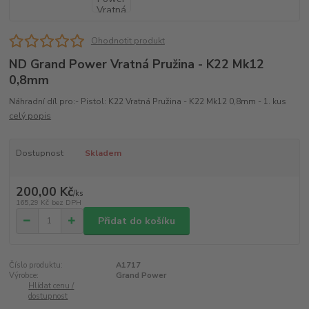
Ohodnotit produkt
ND Grand Power Vratná Pružina - K22 Mk12
0,8mm
Náhradní díl pro:- Pistol: K22 Vratná Pružina - K22 Mk12 0,8mm - 1. kus
celý popis
Dostupnost
Skladem
200,00 Kč
/
ks
165,29 Kč
bez DPH
Přidat do košíku
Číslo produktu:
A1717
Výrobce:
Grand Power
Hlídat cenu /
dostupnost