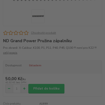
Ohodnotit produkt
ND Grand Power Pružina zápalníku
Pro zbraně: X-Calibur, K100, P1, P11, P40, P45, Q100 !!! není pro K22 !!!
celý popis
Dostupnost
Skladem
50,00 Kč
/
ks
41,32 Kč
bez DPH
Přidat do košíku
Číslo produktu:
A1699