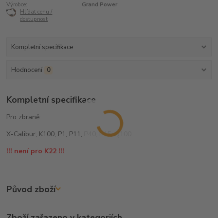
Výrobce:
Grand Power
Hlídat cenu /
dostupnost
Kompletní specifikace
Hodnocení
0
Kompletní specifikace
Pro zbraně:
X-Calibur, K100, P1, P11, P40, P45, Q100
!!! není pro K22 !!!
Původ zboží
Zboží zařazeno v kategoriích