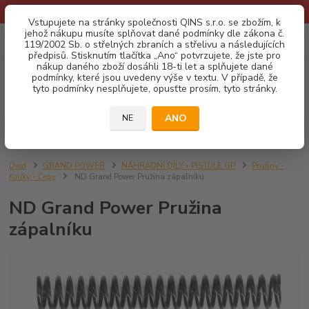
* Provozní doba o prázdninách - Dovolená 2026 info zde: .:klik:.*
Vstupujete na stránky společnosti QINS s.r.o. se zbožím, k
jehož nákupu musíte splňovat dané podmínky dle zákona č.
0
ks
CZK
119/2002 Sb. o střelných zbraních a střelivu a následujících
za
0,00 Kč
předpisů. Stisknutím tlačítka „Ano“ potvrzujete, že jste pro
nákup daného zboží dosáhli 18-ti let a splňujete dané
podmínky, které jsou uvedeny výše v textu. V případě, že
Menu
tyto podmínky nesplňujete, opusťte prosím, tyto stránky.
ANO
NE
Hledat
Úvod
GRAND POWER
NÁHRADNÍ DÍLY - PISTOLE GP
Pružiny -
Kolíky - Čepy
ND Grand Power Pružina zápalníku
ND Grand Power Pružina
zápalníku