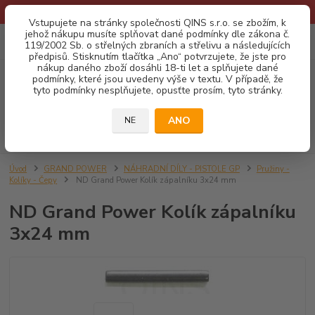
* Provozní doba o prázdninách - Dovolená 2026 info zde: .:klik:.*
Vstupujete na stránky společnosti QINS s.r.o. se zbožím, k
jehož nákupu musíte splňovat dané podmínky dle zákona č.
0
ks
CZK
119/2002 Sb. o střelných zbraních a střelivu a následujících
za
0,00 Kč
předpisů. Stisknutím tlačítka „Ano“ potvrzujete, že jste pro
nákup daného zboží dosáhli 18-ti let a splňujete dané
podmínky, které jsou uvedeny výše v textu. V případě, že
Menu
tyto podmínky nesplňujete, opusťte prosím, tyto stránky.
ANO
NE
Hledat
Úvod
GRAND POWER
NÁHRADNÍ DÍLY - PISTOLE GP
Pružiny -
Kolíky - Čepy
ND Grand Power Kolík zápalníku 3x24 mm
ND Grand Power Kolík zápalníku
3x24 mm