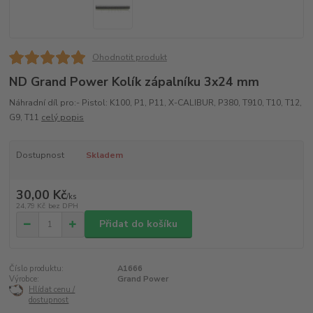
Ohodnotit produkt
ND Grand Power Kolík zápalníku 3x24 mm
Náhradní díl pro:- Pistol: K100, P1, P11, X-CALIBUR, P380, T910, T10, T12,
G9, T11
celý popis
Dostupnost
Skladem
30,00 Kč
/
ks
24,79 Kč
bez DPH
Přidat do košíku
Číslo produktu:
A1666
Výrobce:
Grand Power
Hlídat cenu /
dostupnost