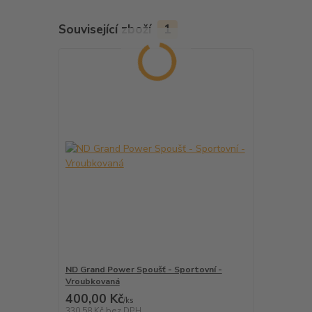
Související zboží
1
ND Grand Power Spoušť - Sportovní -
Vroubkovaná
400,00 Kč
/
ks
330,58 Kč
bez DPH