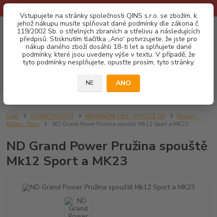
* Provozní doba o prázdninách - Dovolená 2026 info zde: .:klik:.*
Vstupujete na stránky společnosti QINS s.r.o. se zbožím, k
jehož nákupu musíte splňovat dané podmínky dle zákona č.
0
ks
CZK
119/2002 Sb. o střelných zbraních a střelivu a následujících
za
0,00 Kč
předpisů. Stisknutím tlačítka „Ano“ potvrzujete, že jste pro
nákup daného zboží dosáhli 18-ti let a splňujete dané
podmínky, které jsou uvedeny výše v textu. V případě, že
Menu
tyto podmínky nesplňujete, opusťte prosím, tyto stránky.
ANO
NE
Hledat
Úvod
GRAND POWER
NÁHRADNÍ DÍLY - PISTOLE GP
Pružiny -
Kolíky - Čepy
ND Grand Power Pružina spouště Mk12 Sport a MK23
ND Grand Power Pružina spouště
Mk12 Sport a MK23