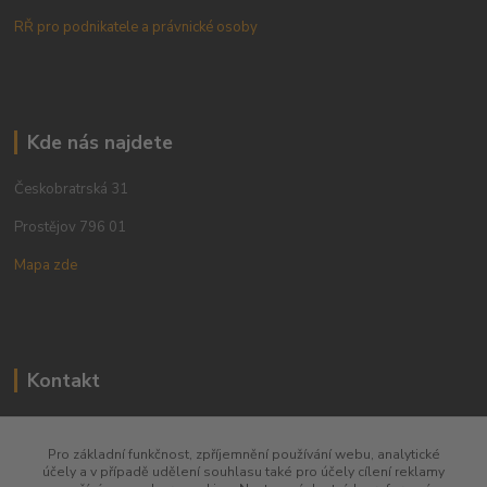
RŘ pro podnikatele a právnické osoby
Kde nás najdete
Českobratrská 31
Prostějov 796 01
Mapa zde
Kontakt
+420 773 780 630
Pro základní funkčnost, zpříjemnění používání webu, analytické
účely a v případě udělení souhlasu také pro účely cílení reklamy
obchod@qins.cz