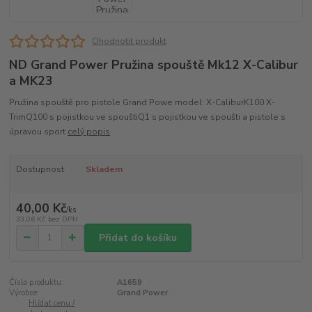
Ohodnotit produkt
ND Grand Power Pružina spouště Mk12 X-Calibur
a MK23
Pružina spouště pro pistole Grand Powe model: X-CaliburK100 X-
TrimQ100 s pojistkou ve spouštiQ1 s pojistkou ve spoušti a pistole s
úpravou sport
celý popis
Dostupnost
Skladem
40,00 Kč
/
ks
33,06 Kč
bez DPH
Přidat do košíku
Číslo produktu:
A1659
Výrobce:
Grand Power
Hlídat cenu /