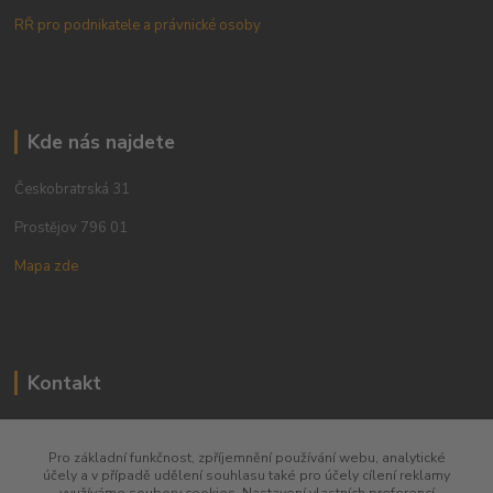
RŘ pro podnikatele a právnické osoby
Kde nás najdete
Českobratrská 31
Prostějov 796 01
Mapa zde
Kontakt
+420 773 780 630
Pro základní funkčnost, zpříjemnění používání webu, analytické
účely a v případě udělení souhlasu také pro účely cílení reklamy
obchod@qins.cz