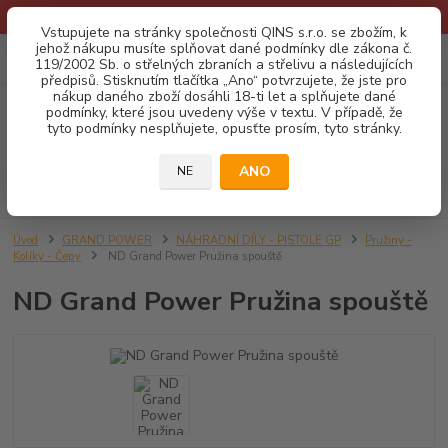
* Provozní doba o prázdninách - Dovolená 2026 info zde: .:klik:.*
Vstupujete na stránky společnosti QINS s.r.o. se zbožím, k
jehož nákupu musíte splňovat dané podmínky dle zákona č.
0
ks
CZK
119/2002 Sb. o střelných zbraních a střelivu a následujících
za
0,00 Kč
předpisů. Stisknutím tlačítka „Ano“ potvrzujete, že jste pro
nákup daného zboží dosáhli 18-ti let a splňujete dané
podmínky, které jsou uvedeny výše v textu. V případě, že
Menu
tyto podmínky nesplňujete, opusťte prosím, tyto stránky.
ANO
NE
Hledat
Úvod
GRAND POWER
NÁHRADNÍ DÍLY - PISTOLE GP
Pružiny -
Kolíky - Čepy
ND Grand Power Pružina spouště
ND Grand Power Pružina spouště