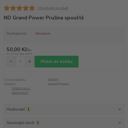
Ohodnotit produkt
ND Grand Power Pružina spouště
Dostupnost
Skladem
50,00 Kč
/
ks
41,32 Kč
bez DPH
Přidat do košíku
Číslo produktu:
A1533
Výrobce:
Grand Power
Hlídat cenu /
dostupnost
Hodnocení
1
Související zboží
1