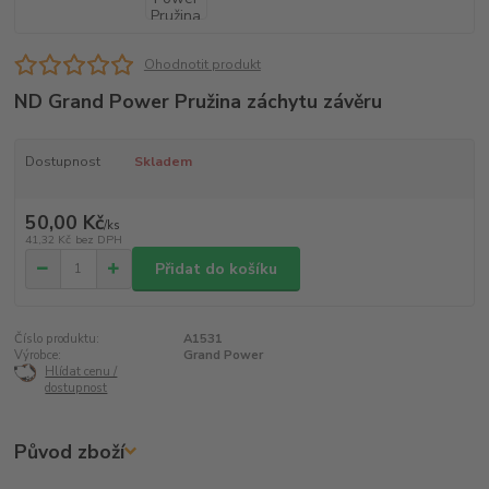
Ohodnotit produkt
ND Grand Power Pružina záchytu závěru
Dostupnost
Skladem
50,00 Kč
/
ks
41,32 Kč
bez DPH
Přidat do košíku
Číslo produktu:
A1531
Výrobce:
Grand Power
Hlídat cenu /
dostupnost
Původ zboží