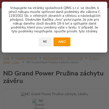
* Provozní doba o prázdninách - Dovolená 2026 info zde: .:klik:.*
Vstupujete na stránky společnosti QINS s.r.o. se zbožím, k
jehož nákupu musíte splňovat dané podmínky dle zákona č.
0
ks
CZK
119/2002 Sb. o střelných zbraních a střelivu a následujících
za
0,00 Kč
předpisů. Stisknutím tlačítka „Ano“ potvrzujete, že jste pro
nákup daného zboží dosáhli 18-ti let a splňujete dané
podmínky, které jsou uvedeny výše v textu. V případě, že
Menu
tyto podmínky nesplňujete, opusťte prosím, tyto stránky.
ANO
NE
Hledat
Úvod
GRAND POWER
NÁHRADNÍ DÍLY - PISTOLE GP
Pružiny -
Kolíky - Čepy
ND Grand Power Pružina záchytu závěru
ND Grand Power Pružina záchytu
závěru