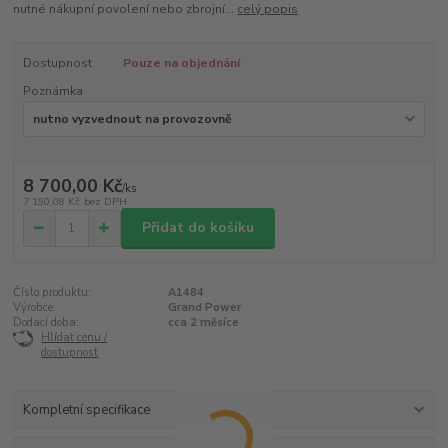
nutné nákupní povolení nebo zbrojní...
celý popis
Dostupnost
Pouze na objednání
Poznámka
8 700,00 Kč
/
ks
7 190,08 Kč
bez DPH
Přidat do košíku
Číslo produktu:
A1484
Výrobce:
Grand Power
Dodací doba:
cca 2 měsíce
Hlídat cenu /
dostupnost
Kompletní specifikace