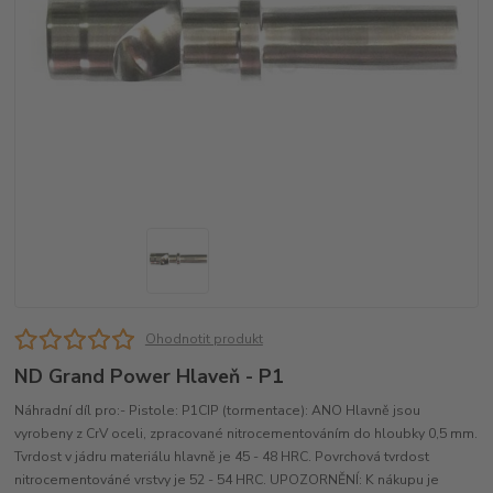
Ohodnotit produkt
ND Grand Power Hlaveň - P1
Náhradní díl pro:- Pistole: P1CIP (tormentace): ANO Hlavně jsou
vyrobeny z CrV oceli, zpracované nitrocementováním do hloubky 0,5 mm.
Tvrdost v jádru materiálu hlavně je 45 - 48 HRC. Povrchová tvrdost
nitrocementováné vrstvy je 52 - 54 HRC. UPOZORNĚNÍ: K nákupu je