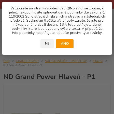
* Provozní doba o prázdninách - Dovolená 2026 info zde: .:klik:.*
Vstupujete na stránky společnosti QINS s.r.o. se zbožím, k
jehož nákupu musíte splňovat dané podmínky dle zákona č.
0
ks
CZK
119/2002 Sb. o střelných zbraních a střelivu a následujících
za
0,00 Kč
předpisů. Stisknutím tlačítka „Ano“ potvrzujete, že jste pro
nákup daného zboží dosáhli 18-ti let a splňujete dané
podmínky, které jsou uvedeny výše v textu. V případě, že
Menu
tyto podmínky nesplňujete, opusťte prosím, tyto stránky.
ANO
NE
Hledat
Úvod
GRAND POWER
NÁHRADNÍ DÍLY - PISTOLE GP
Hlavně
ND Grand Power Hlaveň - P1
ND Grand Power Hlaveň - P1