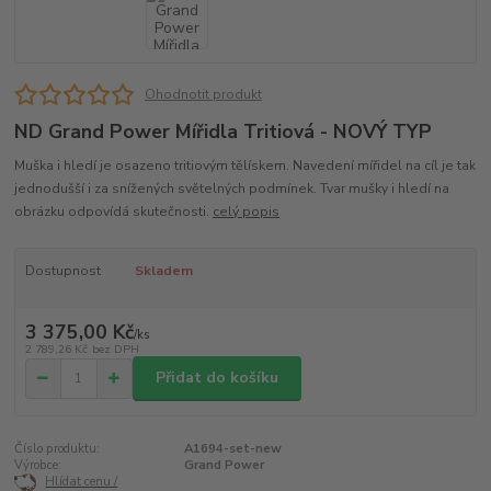
Ohodnotit produkt
ND Grand Power Mířidla Tritiová - NOVÝ TYP
Muška i hledí je osazeno tritiovým tělískem. Navedení mířidel na cíl je tak
jednodušší i za snížených světelných podmínek. Tvar mušky i hledí na
obrázku odpovídá skutečnosti.
celý popis
Dostupnost
Skladem
3 375,00 Kč
/
ks
2 789,26 Kč
bez DPH
Přidat do košíku
Číslo produktu:
A1694-set-new
Výrobce:
Grand Power
Hlídat cenu /