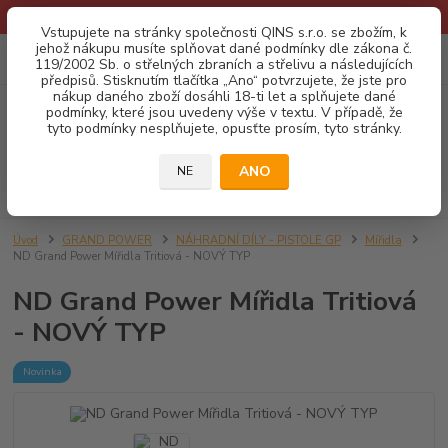
* Provozní doba o prázdninách - Dovolená 2026 info zde: .:klik:.*
Vstupujete na stránky společnosti QINS s.r.o. se zbožím, k
jehož nákupu musíte splňovat dané podmínky dle zákona č.
0
ks
CZK
119/2002 Sb. o střelných zbraních a střelivu a následujících
za
0,00 Kč
předpisů. Stisknutím tlačítka „Ano“ potvrzujete, že jste pro
nákup daného zboží dosáhli 18-ti let a splňujete dané
podmínky, které jsou uvedeny výše v textu. V případě, že
Menu
tyto podmínky nesplňujete, opusťte prosím, tyto stránky.
ANO
NE
Hledat
Úvod
GRAND POWER
NÁHRADNÍ DÍLY - PISTOLE GP
Mířidla
ND Grand Power Mířidla Tritiová - NOVÝ TYP
ND Grand Power Mířidla Tritiová
- NOVÝ TYP
Novinka