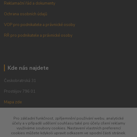
Reklamační řád a dokumenty
Ochrana osobních údajů
VOP pro podnikatele a právnické osoby
RŘ pro podnikatele a právnické osoby
Kde nás najdete
Českobratrská 31
Prostějov 796 01
Mapa zde
Pro základní funkčnost, zpříjemnění používání webu, analytické
účely a v případě udělení souhlasu také pro účely cílení reklamy
využíváme soubory cookies. Nastavení vlastních preferencí
cookies můžete kdykoli upravit odkazem ve spodní části stránek.
Kontakt