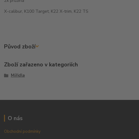
2x pružina
X-calibur, K100 Target, K22 X-trim, K22 TS
Původ zboží
Zboží zařazeno v kategoriích
Mířidla
O nás
Obchodní podmínky