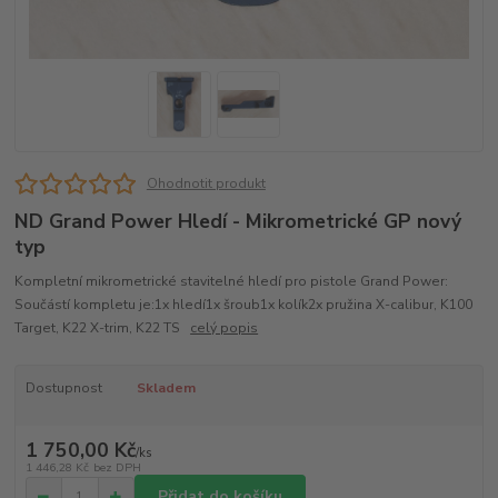
Ohodnotit produkt
ND Grand Power Hledí - Mikrometrické GP nový
typ
Kompletní mikrometrické stavitelné hledí pro pistole Grand Power:
Součástí kompletu je:1x hledí1x šroub1x kolík2x pružina X-calibur, K100
Target, K22 X-trim, K22 TS
celý popis
Dostupnost
Skladem
1 750,00 Kč
/
ks
1 446,28 Kč
bez DPH
Přidat do košíku