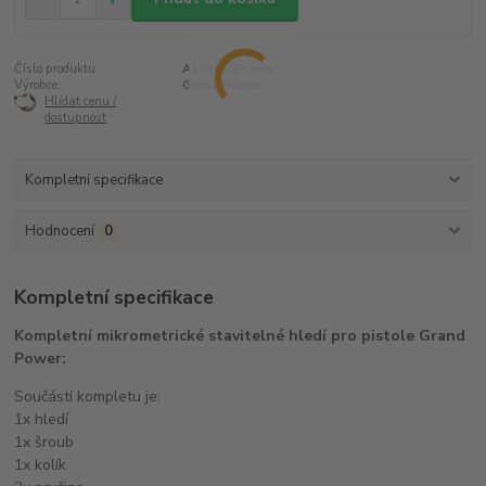
Číslo produktu:
A1692-GP new
Výrobce:
Grand Power
Hlídat cenu /
dostupnost
Kompletní specifikace
Hodnocení
0
Kompletní specifikace
Kompletní mikrometrické stavitelné hledí pro pistole Grand
Power:
Součástí kompletu je:
1x hledí
1x šroub
1x kolík