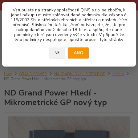
* Provozní doba o prázdninách - Dovolená 2026 info zde: .:klik:.*
Vstupujete na stránky společnosti QINS s.r.o. se zbožím, k
jehož nákupu musíte splňovat dané podmínky dle zákona č.
0
ks
CZK
119/2002 Sb. o střelných zbraních a střelivu a následujících
za
0,00 Kč
předpisů. Stisknutím tlačítka „Ano“ potvrzujete, že jste pro
nákup daného zboží dosáhli 18-ti let a splňujete dané
podmínky, které jsou uvedeny výše v textu. V případě, že
Menu
tyto podmínky nesplňujete, opusťte prosím, tyto stránky.
ANO
NE
Hledat
Úvod
GRAND POWER
NÁHRADNÍ DÍLY - PISTOLE GP
Mířidla
ND Grand Power Hledí - Mikrometrické GP nový typ
ND Grand Power Hledí -
Mikrometrické GP nový typ