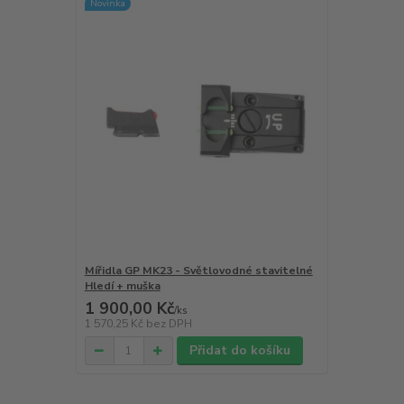
Novinka
Mířidla GP MK23 - Světlovodné stavitelné
Hledí + muška
1 900,00 Kč
/
ks
1 570,25 Kč
bez DPH
Přidat do košíku