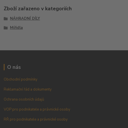
Zboží zařazeno v kategoriích
NÁHRADNÍ DÍLY
Mířidla
O nás
Obchodní podmínky
Reklamační řád a dokumenty
Ochrana osobních údajů
VOP pro podnikatele a právnické osoby
RŘ pro podnikatele a právnické osoby