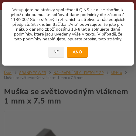
* Provozní doba o prázdninách - Dovolená 2026 info zde: .:klik:.*
Vstupujete na stránky společnosti QINS s.r.o. se zbožím, k
jehož nákupu musíte splňovat dané podmínky dle zákona č.
0
ks
CZK
119/2002 Sb. o střelných zbraních a střelivu a následujících
za
0,00 Kč
předpisů. Stisknutím tlačítka „Ano“ potvrzujete, že jste pro
nákup daného zboží dosáhli 18-ti let a splňujete dané
podmínky, které jsou uvedeny výše v textu. V případě, že
Menu
tyto podmínky nesplňujete, opusťte prosím, tyto stránky.
ANO
NE
Hledat
Úvod
GRAND POWER
NÁHRADNÍ DÍLY - PISTOLE GP
Mířidla
Muška se světlovodným vláknem 1 mm x 7,5 mm
Muška se světlovodným vláknem
1 mm x 7,5 mm