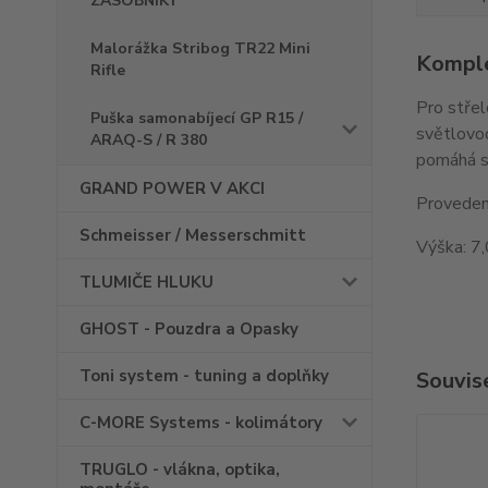
ZÁSOBNÍKY
Malorážka Stribog TR22 Mini
Komple
Rifle
Pro střel
Puška samonabíjecí GP R15 /
světlovo
ARAQ-S / R 380
pomáhá st
GRAND POWER V AKCI
Proveden
Schmeisser / Messerschmitt
Výška: 7
TLUMIČE HLUKU
GHOST - Pouzdra a Opasky
Toni system - tuning a doplňky
Souvise
C-MORE Systems - kolimátory
TRUGLO - vlákna, optika,