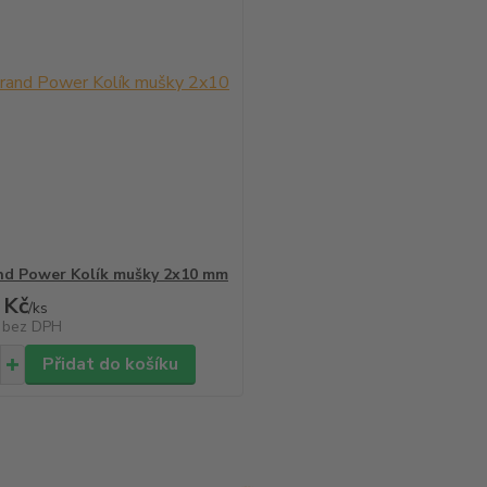
d Power Kolík mušky 2x10 mm
 Kč
/
ks
č
bez DPH
Přidat do košíku