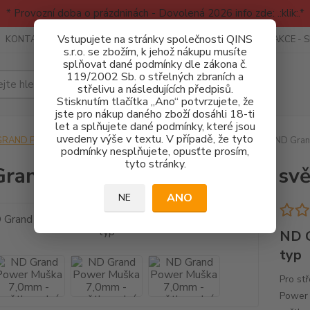
* Provozní doba o prázdninách - Dovolená 2026 info zde: .:klik:.*
Vstupujete na stránky společnosti QINS
KONTAKTY
RECENZE - INFO
SPORTOVNÍ AKCE
AKCE - 
s.r.o. se zbožím, k jehož nákupu musíte
splňovat dané podmínky dle zákona č.
119/2002 Sb. o střelných zbraních a
Hledat
střelivu a následujících předpisů.
Stisknutím tlačítka „Ano“ potvrzujete, že
jste pro nákup daného zboží dosáhli 18-ti
let a splňujete dané podmínky, které jsou
uvedeny výše v textu. V případě, že tyto
GRAND POWER
NÁHRADNÍ DÍLY - PISTOLE GP
Mířidla
ND Grand
podmínky nesplňujete, opusťte prosím,
tyto stránky.
rand Power Muška 7,0mm - svět
ANO
NE
ND G
typ
Pro st
Power 