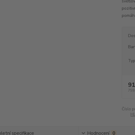
světlo
poziti
pomáhá 
Dos
Bar
Typ
91
759
Číslo p
Hl
etní specifikace
Hodnocení
0