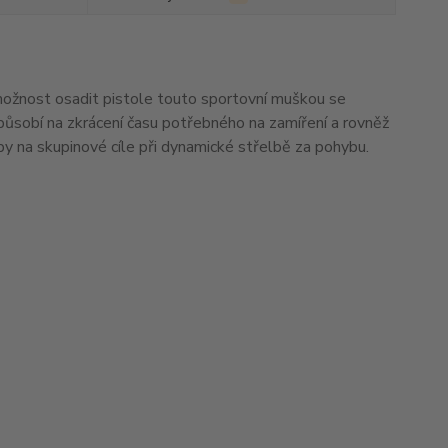
možnost osadit pistole touto sportovní muškou se
sobí na zkrácení času potřebného na zamíření a rovněž
by na skupinové cíle při dynamické střelbě za pohybu.