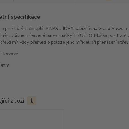
tní specifikace
ce praktických disciplín SAPS a IDPA nabízí firma Grand Power 
dným vláknem červené barvy značky TRUGLO. Muška pozitivně pů
řelci mít vždy přehled o poloze jeho mířidel při přenášení střel
í: kovové
,0mm
jící zboží
1