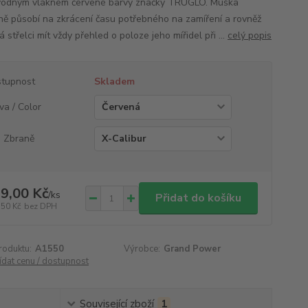
vodným vláknem červené barvy značky TRUGLO. Muška
vně působí na zkrácení času potřebného na zamíření a rovněž
střelci mít vždy přehled o poloze jeho mířidel při ...
celý popis
tupnost
Skladem
va / Color
 Zbraně
9,00 Kč
/
ks
Přidat do košíku
,50 Kč
bez DPH
roduktu:
A1550
Výrobce:
Grand Power
ídat cenu / dostupnost
Související zboží
1