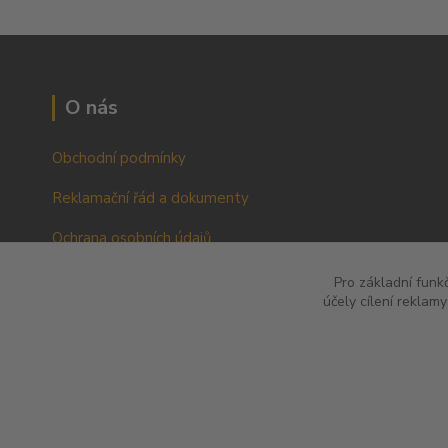
O nás
Obchodní podmínky
Reklamační řád a dokumenty
Ochrana osobních údajů
VOP pro podnikatele a právnické osoby
Pro základní funk
účely cílení reklam
RŘ pro podnikatele a právnické osoby