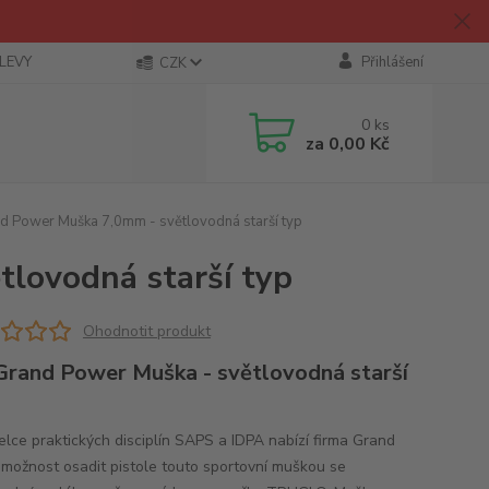
SLEVY
Přihlášení
CZK
0
ks
za
0,00 Kč
 Power Muška 7,0mm - světlovodná starší typ
lovodná starší typ
Ohodnotit produkt
rand Power Muška - světlovodná starší
řelce praktických disciplín SAPS a IDPA nabízí firma Grand
možnost osadit pistole touto sportovní muškou se