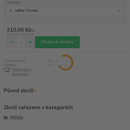
Varianta
210,00 Kč
/
ks
173,55 Kč
bez DPH
Přidat do košíku
Číslo produktu:
A1514
Výrobce:
Grand Power
Hlídat cenu /
dostupnost
Původ zboží
Zboží zařazeno v kategoriích
Mířidla