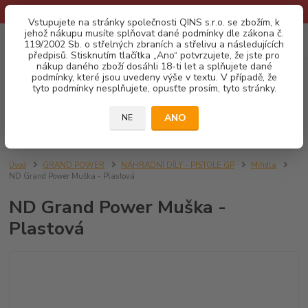
* Provozní doba o prázdninách - Dovolená 2026 info zde: .:klik:.*
Vstupujete na stránky společnosti QINS s.r.o. se zbožím, k
jehož nákupu musíte splňovat dané podmínky dle zákona č.
0
ks
CZK
119/2002 Sb. o střelných zbraních a střelivu a následujících
za
0,00 Kč
předpisů. Stisknutím tlačítka „Ano“ potvrzujete, že jste pro
nákup daného zboží dosáhli 18-ti let a splňujete dané
podmínky, které jsou uvedeny výše v textu. V případě, že
Menu
tyto podmínky nesplňujete, opusťte prosím, tyto stránky.
ANO
NE
Hledat
Úvod
GRAND POWER
NÁHRADNÍ DÍLY - PISTOLE GP
Mířidla
ND Grand Power Muška - Plastová
ND Grand Power Muška -
Plastová