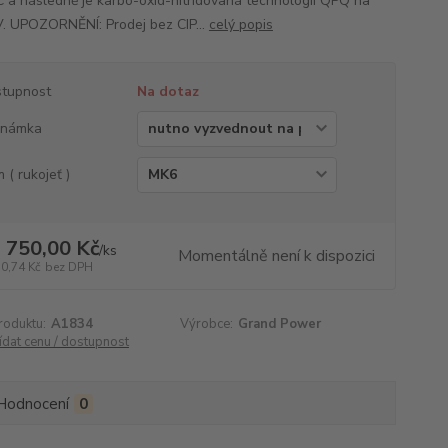
 a následně je karbo-oxid-nitridovaná technologií QPQ na
. UPOZORNĚNÍ: Prodej bez CIP...
celý popis
tupnost
Na dotaz
známka
 ( rukojeť )
 750,00 Kč
/
ks
Momentálně není k dispozici
10,74 Kč
bez DPH
roduktu:
A1834
Výrobce:
Grand Power
ídat cenu / dostupnost
Hodnocení
0