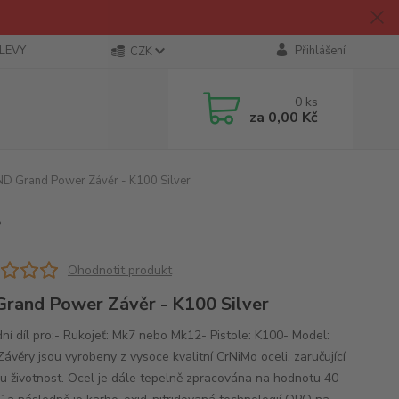
SLEVY
Přihlášení
CZK
0
ks
za
0,00 Kč
D Grand Power Závěr - K100 Silver
r
Ohodnotit produkt
rand Power Závěr - K100 Silver
ní díl pro:- Rukojeť: Mk7 nebo Mk12- Pistole: K100- Model:
Závěry jsou vyrobeny z vysoce kvalitní CrNiMo oceli, zaručující
u životnost. Ocel je dále tepelně zpracována na hodnotu 40 -