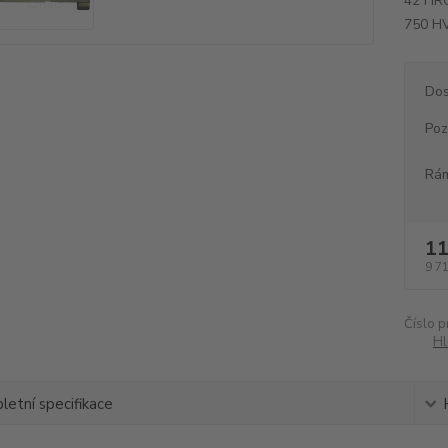
42 HRC
750 HV
Dos
Po
Rám
11
9 7
Číslo p
Hl
etní specifikace