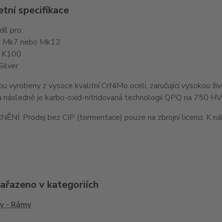
tní specifikace
íl pro:
ť: Mk7 nebo Mk12
: K100
Silver
ou vyrobeny z vysoce kvalitní CrNiMo oceli, zaručující vysokou ž
 následně je karbo-oxid-nitridovaná technologií QPQ na 750 HV
Í: Prodej bez CIP (tormentace) pouze na zbrojní licenci. K náku
zařazeno v kategoriích
y - Rámy