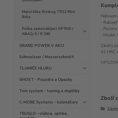
ZÁSOBNÍKY
Komple
Malorážka Stribog TR22 Mini
Náhradní d
Rifle
- Rukoje
- Pistole
Puška samonabíjecí GP R15 /
ARAQ-S / R 380
- Model: 
Závěry js
GRAND POWER V AKCI
42 HRC a
Schmeisser / Messerschmitt
UPOZORNĚN
TLUMIČE HLUKU
GHOST - Pouzdra a Opasky
Toni system - tuning a doplňky
Zboží 
C-MORE Systems - kolimátory
Závěr
TRUGLO - vlákna, optika,