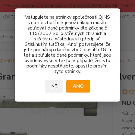
* Provozní doba o prázdninách - Dovolená 2026 info zde: .:klik:.*
Vstupujete na stránky společnosti QINS
KONTAKTY
RECENZE - INFO
SPORTOVNÍ AKCE
AKCE - 
s.r.o. se zbožím, k jehož nákupu musíte
splňovat dané podmínky dle zákona č.
119/2002 Sb. o střelných zbraních a
Hledat
střelivu a následujících předpisů.
Stisknutím tlačítka „Ano“ potvrzujete, že
jste pro nákup daného zboží dosáhli 18-ti
let a splňujete dané podmínky, které jsou
uvedeny výše v textu. V případě, že tyto
GRAND POWER
NÁHRADNÍ DÍLY - PISTOLE GP
Závěry - Rámy
N
podmínky nesplňujete, opusťte prosím,
tyto stránky.
rand Power Závěr - K100 Silve
ANO
NE
ND G
Náhrad
Silver 
vysoko