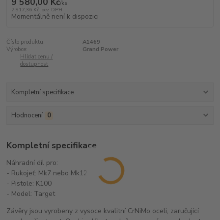
9 580,00 Kč
/
ks
7 917,36 Kč
bez DPH
Momentálně není k dispozici
Číslo produktu:
A1469
Výrobce:
Grand Power
Hlídat cenu /
dostupnost
Kompletní specifikace
Hodnocení
0
Kompletní specifikace
Náhradní díl pro:
- Rukojeť: Mk7 nebo Mk12
- Pistole: K100
- Model: Target
Závěry jsou vyrobeny z vysoce kvalitní CrNiMo oceli, zaručující