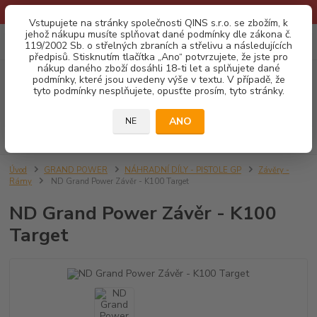
* Provozní doba o prázdninách - Dovolená 2026 info zde: .:klik:.*
Vstupujete na stránky společnosti QINS s.r.o. se zbožím, k
jehož nákupu musíte splňovat dané podmínky dle zákona č.
0
ks
CZK
119/2002 Sb. o střelných zbraních a střelivu a následujících
za
0,00 Kč
předpisů. Stisknutím tlačítka „Ano“ potvrzujete, že jste pro
nákup daného zboží dosáhli 18-ti let a splňujete dané
podmínky, které jsou uvedeny výše v textu. V případě, že
Menu
tyto podmínky nesplňujete, opusťte prosím, tyto stránky.
ANO
NE
Hledat
Úvod
GRAND POWER
NÁHRADNÍ DÍLY - PISTOLE GP
Závěry -
Rámy
ND Grand Power Závěr - K100 Target
ND Grand Power Závěr - K100
Target