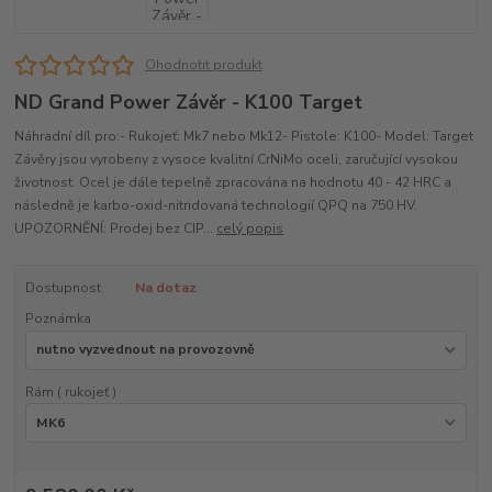
Ohodnotit produkt
ND Grand Power Závěr - K100 Target
Náhradní díl pro:- Rukojeť: Mk7 nebo Mk12- Pistole: K100- Model: Target
Závěry jsou vyrobeny z vysoce kvalitní CrNiMo oceli, zaručující vysokou
životnost. Ocel je dále tepelně zpracována na hodnotu 40 - 42 HRC a
následně je karbo-oxid-nitridovaná technologií QPQ na 750 HV.
UPOZORNĚNÍ: Prodej bez CIP...
celý popis
Dostupnost
Na dotaz
Poznámka
Rám ( rukojeť )