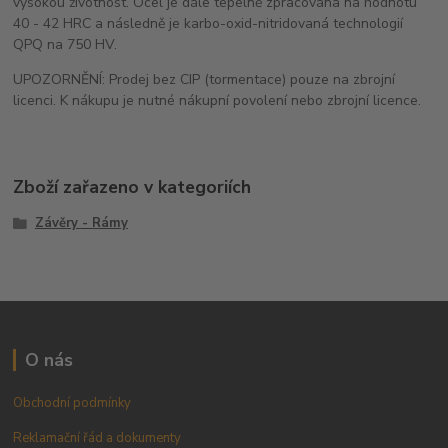
vysokou životnost. Ocel je dále tepelně zpracována na hodnotu
40 - 42 HRC a následně je karbo-oxid-nitridovaná technologií
QPQ na 750 HV.
UPOZORNĚNÍ: Prodej bez CIP (tormentace) pouze na zbrojní
licenci. K nákupu je nutné nákupní povolení nebo zbrojní licence.
Zboží zařazeno v kategoriích
Závěry - Rámy
O nás
Obchodní podmínky
Reklamační řád a dokumenty