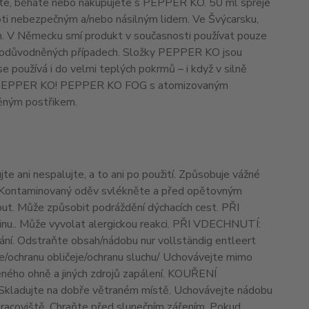
jdete, běháte nebo nakupujete s PEPPER KO. 50 ml spreje
oti nebezpečným a/nebo násilným lidem. Ve Švýcarsku,
em. V Německu smí produkt v současnosti používat pouze
 v odůvodněných případech. Složky PEPPER KO jsou
 používá i do velmi teplých pokrmů – i když v silně
jako v PEPPER KO! PEPPER KO FOG s atomizovaným
ěným postřikem.
te ani nespalujte, a to ani po použití. Způsobuje vážné
u. Kontaminovaný oděv svlékněte a před opětovným
nout. Může způsobit podráždění dýchacích cest. PŘI
nu.
. Může vyvolat alergickou reakci. PŘI VDECHNUTÍ:
ání. Odstraňte obsah/nádobu nur vollständig entleert
e/ochranu obličeje/ochranu sluchu/ Uchovávejte mimo
eného ohně a jiných zdrojů zapálení. KOUŘENÍ
kladujte na dobře větraném místě. Uchovávejte nádobu
racoviště. Chraňte před slunečním zářením. Pokud