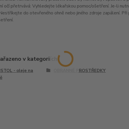
í očí přetrvává: Vyhledejte lékařskou pomoc/ošetření. Je-li nut
Nestříkejte do otevřeného ohně nebo jiného zdroje zapálení. Při
etření.
zařazeno v kategoriích
STOL - oleje na
OBRANNÉ PROSTŘEDKY
ě