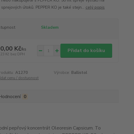
 nebo nakupujete s PEPPER KO. 50 ml spreje vystačí na
k sprejových útoků. PEPPER KO je také stejn...
celý popis
tupnost
Skladem
0,00 Kč
/
ks
Přidat do košíku
,23 Kč
bez DPH
roduktu:
A1270
Výrobce:
Ballistol
ídat cenu / dostupnost
Hodnocení
0
odní pepřový koncentrát Oleoresin Capsicum. To