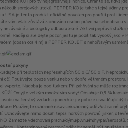
echnické KO i pro ty nejagresivnější honiče. Chraňte se, když 
a několik sprejových útoků. PEPPER KO je také stejně účinný pr
a USA je tento produkt oficiálně povolen pro použití proti lid
 Stále vám však zůstává zachováno osobní právo na sebeobranu
y nezávadné a biologicky odbouratelné. Aktivní pepřová složka se
formě. Raději si ale dejte pozor, jestli je podíl tak vysoký 
vačem (dosah cca 4 m) a PEPPER KO JET s nehořlavým usměrn
ostní pokyny
kladujte při teplotách nepřesahujících 50 o C/ 50 o F. Nepropichuj
ní očí. Používejte pouze venku nebo v dobře větraném prostor
jej vyperte. Nádoba je pod tlakem: Při zahřívání se může roztrh
KŮŽÍ: Omyjte velkým množstvím vody/ Obsahuje 0,9 % kapsaici
osobu na čerstvý vzduch a ponechte ji v poloze usnadňující dých
lace Používejte ochranné rukavice/ochranný oděv/ochranné brýl
í. Uchovávejte mimo dosah tepla, horkých povrchů, jisker, otevř
. Zamezte vdechování prachu/dýmu/plynu/mlhy/pár/aerosolů. S
avřenou. Kontaminovaný pracovní oděv by neměl být opuštěn z p