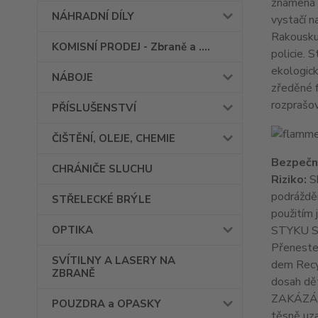
znamená t
NÁHRADNÍ DÍLY
vystačí n
Rakousku 
KOMISNÍ PRODEJ - Zbraně a ....
policie.
ekologick
NÁBOJE
zředěné 
rozprašo
PŘÍSLUŠENSTVÍ
ČIŠTĚNÍ, OLEJE, CHEMIE
Bezpečn
CHRÁNIČE SLUCHU
Riziko:
S
podráždě
STŘELECKÉ BRÝLE
použitím 
OPTIKA
STYKU S 
Přeneste 
SVÍTILNY A LASERY NA
dem Recyk
ZBRANĚ
dosah dět
ZAKÁZÁNO
POUZDRA a OPASKY
těsně uz