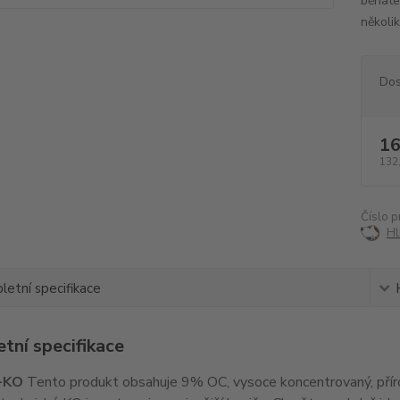
běháte
několi
Dos
16
132
Číslo p
Hl
etní specifikace
tní specifikace
-KO
Tento produkt obsahuje 9% OC, vysoce koncentrovaný, přír