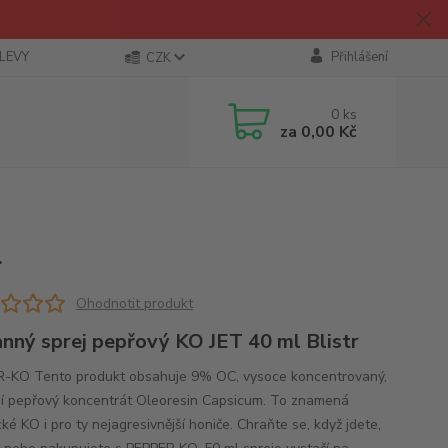
SLEVY
Přihlášení
CZK
0
ks
za
0,00 Kč
l
Ohodnotit produkt
nný sprej pepřový KO JET 40 ml Blistr
-KO Tento produkt obsahuje 9% OC, vysoce koncentrovaný,
ní pepřový koncentrát Oleoresin Capsicum. To znamená
ké KO i pro ty nejagresivnější honiče. Chraňte se, když jdete,