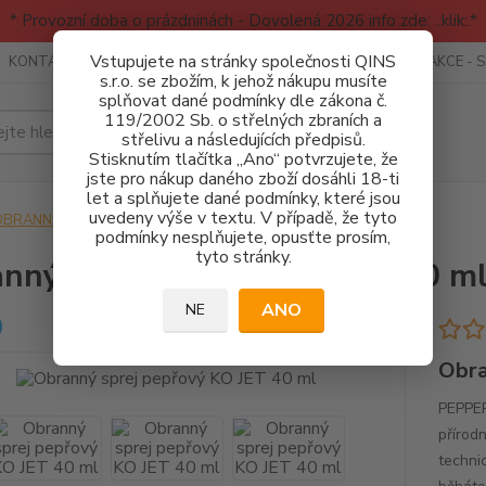
* Provozní doba o prázdninách - Dovolená 2026 info zde: .:klik:.*
Vstupujete na stránky společnosti QINS
KONTAKTY
RECENZE - INFO
SPORTOVNÍ AKCE
AKCE - 
s.r.o. se zbožím, k jehož nákupu musíte
splňovat dané podmínky dle zákona č.
119/2002 Sb. o střelných zbraních a
Hledat
střelivu a následujících předpisů.
Stisknutím tlačítka „Ano“ potvrzujete, že
jste pro nákup daného zboží dosáhli 18-ti
let a splňujete dané podmínky, které jsou
uvedeny výše v textu. V případě, že tyto
OBRANNÉ PROSTŘEDKY
Obranný sprej pepřový KO JET 40 ml
podmínky nesplňujete, opusťte prosím,
tyto stránky.
nný sprej pepřový KO JET 40 m
ANO
NE
Obra
PEPPER
přírod
technic