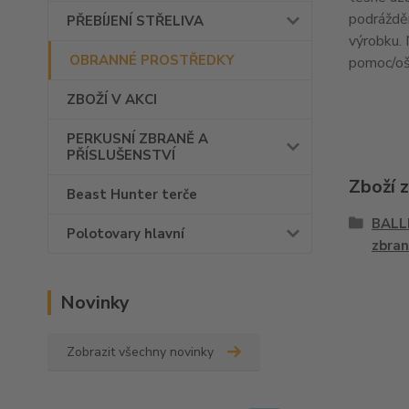
podrážděn
PŘEBÍJENÍ STŘELIVA
výrobku. 
OBRANNÉ PROSTŘEDKY
pomoc/oš
ZBOŽÍ V AKCI
PERKUSNÍ ZBRANĚ A
PŘÍSLUŠENSTVÍ
Zboží 
Beast Hunter terče
BALLI
Polotovary hlavní
zbran
Novinky
Zobrazit všechny novinky